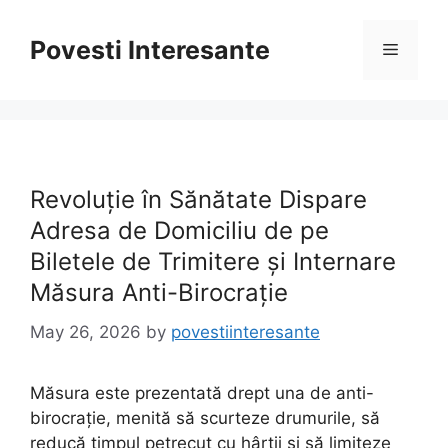
Skip
to
Povesti Interesante
Menu
content
Revoluție în Sănătate Dispare
Adresa de Domiciliu de pe
Biletele de Trimitere și Internare
Măsura Anti-Birocrație
May 26, 2026
by
povestiinteresante
Măsura este prezentată drept una de anti-
birocrație, menită să scurteze drumurile, să
reducă timpul petrecut cu hârtii și să limiteze