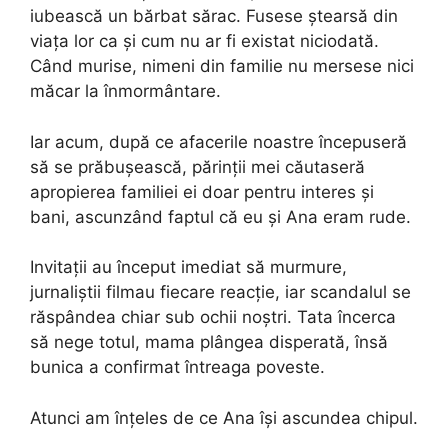
iubească un bărbat sărac. Fusese ștearsă din
viața lor ca și cum nu ar fi existat niciodată.
Când murise, nimeni din familie nu mersese nici
măcar la înmormântare.
Iar acum, după ce afacerile noastre începuseră
să se prăbușească, părinții mei căutaseră
apropierea familiei ei doar pentru interes și
bani, ascunzând faptul că eu și Ana eram rude.
Invitații au început imediat să murmure,
jurnaliștii filmau fiecare reacție, iar scandalul se
răspândea chiar sub ochii noștri. Tata încerca
să nege totul, mama plângea disperată, însă
bunica a confirmat întreaga poveste.
Atunci am înțeles de ce Ana își ascundea chipul.