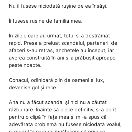
Nu îi fusese niciodată rușine de ea însăși.
Îi fusese rușine de familia mea.
În zilele care au urmat, totul s-a destrămat
rapid. Presa a preluat scandalul, partenerii de
afaceri s-au retras, anchetele au început, iar
averea construită în ani s-a prăbușit aproape
peste noapte.
Conacul, odinioară plin de oameni și lux,
devenise gol și rece.
Ana nu a făcut scandal și nici nu a căutat
răzbunare. Înainte să plece definitiv, s-a oprit
pentru o clipă în fața mea și mi-a spus că
adevărata problemă nu fusese niciodată voalul,
ci modul în care eu învățasem să privesc