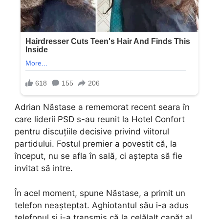
Adrian Năstase a rememorat recent seara în
care liderii PSD s-au reunit la Hotel Confort
pentru discuțiile decisive privind viitorul
partidului. Fostul premier a povestit că, la
început, nu se afla în sală, ci aștepta să fie
invitat să intre.
În acel moment, spune Năstase, a primit un
telefon neașteptat. Aghiotantul său i-a adus
telefonul și i-a transmis că la celălalt capăt al