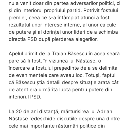
nu a venit doar din partea adversarilor politici, ci
și din interiorul propriului partid. Potrivit fostului
premier, ceea ce s-a întâmplat atunci a fost
rezultatul unor interese interne, al unor calcule
de putere și al dorinței unor lideri de a schimba
direcția PSD după pierderea alegerilor.
Apelul primit de la Traian Băsescu în acea seară
pare să fi fost, în viziunea lui Năstase, o
încercare a fostului președinte de a se delimita
de evenimentele care aveau loc. Totuși, faptul
că Băsescu știa detalii despre situație arată cât
de atent era urmărită lupta pentru putere din
interiorul PSD.
La 20 de ani distanță, mărturisirea lui Adrian
Năstase redeschide discuțiile despre una dintre
cele mai importante răsturnări politice din