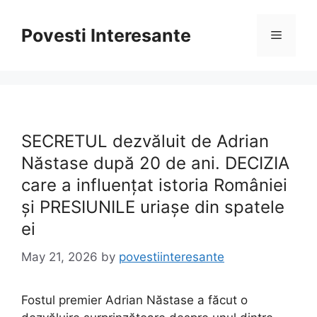
Skip
to
Povesti Interesante
Menu
content
SECRETUL dezvăluit de Adrian
Năstase după 20 de ani. DECIZIA
care a influențat istoria României
și PRESIUNILE uriașe din spatele
ei
May 21, 2026
by
povestiinteresante
Fostul premier Adrian Năstase a făcut o