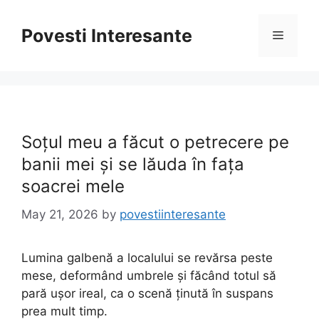
Skip
to
Povesti Interesante
Menu
content
Soțul meu a făcut o petrecere pe
banii mei și se lăuda în fața
soacrei mele
May 21, 2026
by
povestiinteresante
Lumina galbenă a localului se revărsa peste
mese, deformând umbrele și făcând totul să
pară ușor ireal, ca o scenă ținută în suspans
prea mult timp.