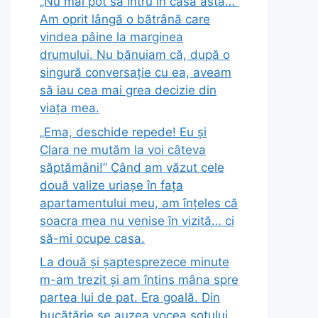
„Nu mai pot să intru în casa asta…”
Am oprit lângă o bătrână care
vindea pâine la marginea
drumului. Nu bănuiam că, după o
singură conversație cu ea, aveam
să iau cea mai grea decizie din
viața mea.
„Ema, deschide repede! Eu și
Clara ne mutăm la voi câteva
săptămâni!” Când am văzut cele
două valize uriașe în fața
apartamentului meu, am înțeles că
soacra mea nu venise în vizită… ci
să-mi ocupe casa.
La două și șaptesprezece minute
m-am trezit și am întins mâna spre
partea lui de pat. Era goală. Din
bucătărie se auzea vocea soțului