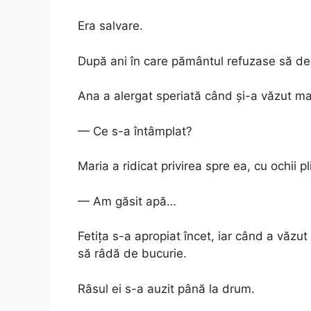
Era salvare.
După ani în care pământul refuzase să dea 
Ana a alergat speriată când și-a văzut m
— Ce s-a întâmplat?
Maria a ridicat privirea spre ea, cu ochii pl
— Am găsit apă…
Fetița s-a apropiat încet, iar când a văzu
să râdă de bucurie.
Râsul ei s-a auzit până la drum.