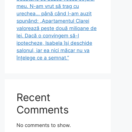
meu. N-am vrut să trag cu
urechea… până când l-am auzit
spunând: „Apartamentul Clarei
valorează peste două milioane de
lei. Dacă o convingem să-l
ipotecheze, Isabela își deschide
salonul, iar ea nici măcar nu va
înțelege ce a semnat.”
Recent
Comments
No comments to show.