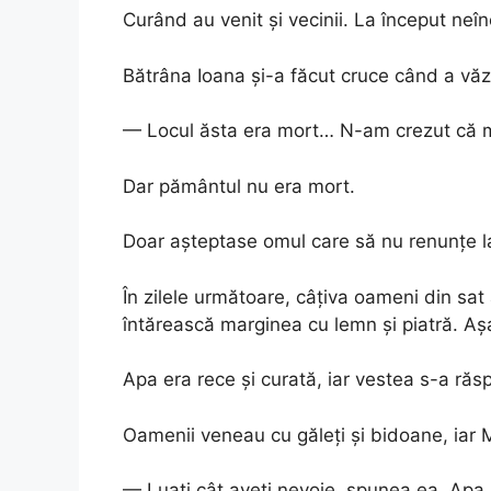
Curând au venit și vecinii. La început neînc
Bătrâna Ioana și-a făcut cruce când a văz
— Locul ăsta era mort… N-am crezut că m
Dar pământul nu era mort.
Doar așteptase omul care să nu renunțe la
În zilele următoare, câțiva oameni din sa
întărească marginea cu lemn și piatră. Aș
Apa era rece și curată, iar vestea s-a răs
Oamenii veneau cu găleți și bidoane, iar 
— Luați cât aveți nevoie, spunea ea. Apa n