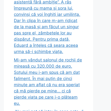
asistentă fără ambiție”. A râs
împreună cu mama și sora lui,
convinși că voi înghiți iar umilința.
Dar în clipa în care m-am ridicat
de la masă și am făcut un singur
pas spre el, zâmbetele lor au
dispărut. Pentru prima dată,
Eduard a înțeles că seara aceea
urma să-i schimbe viața.
Mi-am vândut salonul de rochii de
mireasă cu 320.000 de euro.
Soțului meu i-am spus că am dat
faliment. În mai puțin de cinci
minute am aflat că nu era speriat
că mă pierde pe mine… ci că
pierde viața pe care i-o plăteam
eu.