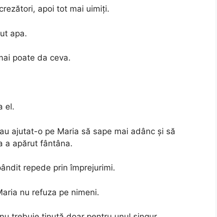
rezători, apoi tot mai uimiți.
ut apa.
ai poate da ceva.
 el.
t au ajutat-o pe Maria să sape mai adânc și să
a a apărut fântâna.
pândit repede prin împrejurimi.
Maria nu refuza pe nimeni.
u trebuie ținută doar pentru unul singur.