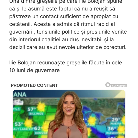
Una dintre greșelile pe care Ilie Bolojan spune
că și le asumă este faptul că nu a reușit să
păstreze un contact suficient de apropiat cu
cetățenii. Acesta a admis că ritmul rapid al
guvernării, tensiunile politice și presiunile venite
din interiorul coaliției au dus inevitabil și la
decizii care au avut nevoie ulterior de corecturi.
Ilie Bolojan recunoaște greșelile făcute în cele
10 luni de guvernare