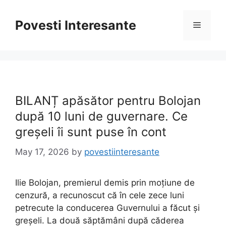
Skip
to
Povesti Interesante
Menu
content
BILANȚ apăsător pentru Bolojan
după 10 luni de guvernare. Ce
greșeli îi sunt puse în cont
May 17, 2026
by
povestiinteresante
Ilie Bolojan, premierul demis prin moțiune de
cenzură, a recunoscut că în cele zece luni
petrecute la conducerea Guvernului a făcut și
greșeli. La două săptămâni după căderea