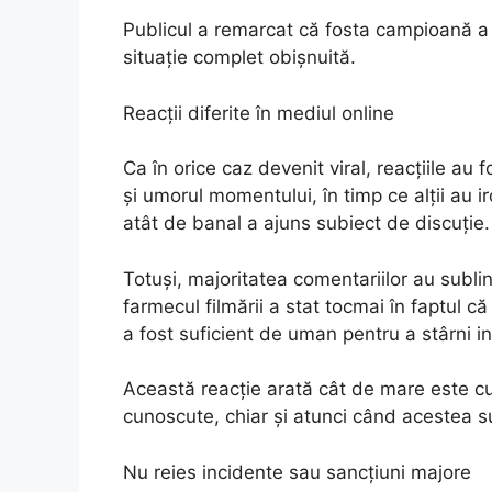
Publicul a remarcat că fosta campioană a r
situație complet obișnuită.
Reacții diferite în mediul online
Ca în orice caz devenit viral, reacțiile au f
și umorul momentului, în timp ce alții au i
atât de banal a ajuns subiect de discuție.
Totuși, majoritatea comentariilor au sublin
farmecul filmării a stat tocmai în faptul 
a fost suficient de uman pentru a stârni in
Această reacție arată cât de mare este cur
cunoscute, chiar și atunci când acestea sun
Nu reies incidente sau sancțiuni majore