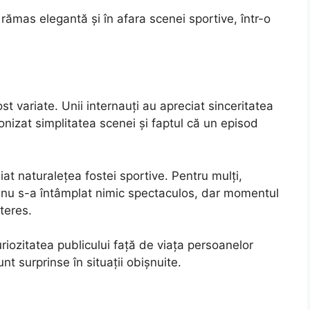
ămas elegantă și în afara scenei sportive, într-o
ost variate. Unii internauți au apreciat sinceritatea
ronizat simplitatea scenei și faptul că un episod
iat naturalețea fostei sportive. Pentru mulți,
că nu s-a întâmplat nimic spectaculos, dar momentul
teres.
iozitatea publicului față de viața persoanelor
t surprinse în situații obișnuite.