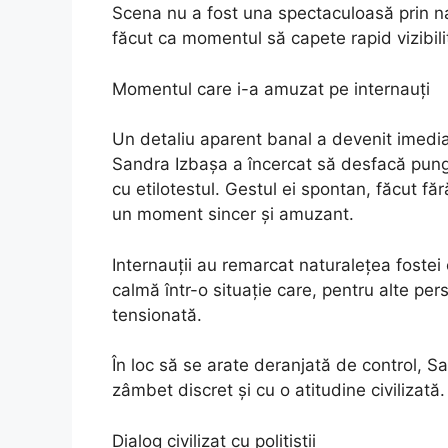
Scena nu a fost una spectaculoasă prin na
făcut ca momentul să capete rapid vizibili
Momentul care i-a amuzat pe internauți
Un detaliu aparent banal a devenit imediat
Sandra Izbașa a încercat să desfacă punga
cu etilotestul. Gestul ei spontan, făcut făr
un moment sincer și amuzant.
Internauții au remarcat naturalețea fostei
calmă într-o situație care, pentru alte per
tensionată.
În loc să se arate deranjată de control, S
zâmbet discret și cu o atitudine civilizată.
Dialog civilizat cu polițiștii