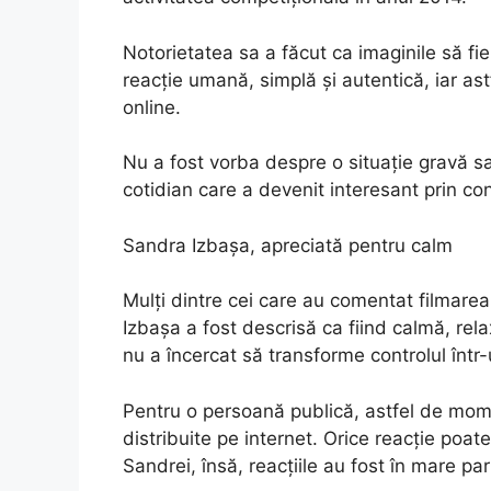
Notorietatea sa a făcut ca imaginile să fie 
reacție umană, simplă și autentică, iar a
online.
Nu a fost vorba despre o situație gravă s
cotidian care a devenit interesant prin cont
Sandra Izbașa, apreciată pentru calm
Mulți dintre cei care au comentat filmare
Izbașa a fost descrisă ca fiind calmă, rela
nu a încercat să transforme controlul într-u
Pentru o persoană publică, astfel de momen
distribuite pe internet. Orice reacție poat
Sandrei, însă, reacțiile au fost în mare par