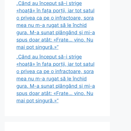
„Când au început să-i strige
«hoață» în fața porții, iar tot satul
o privea ca pe o infractoare, sora
mea nu m-a rugat să le închid
gura. M-a sunat plângând și mi-a
spus doar atât: «Frate… vino. Nu
mai pot singură.»”
„Când au început să-i strige
«hoață» în fața porții, iar tot satul
o privea ca pe o infractoare, sora
mea nu m-a rugat să le închid
gura. M-a sunat plângând și mi-a
spus doar atât: «Frate… vino. Nu
mai pot singură.»”