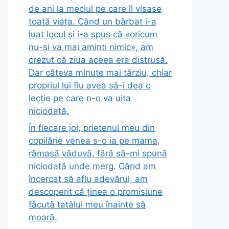
de ani la meciul pe care îl visase
toată viața. Când un bărbat i-a
luat locul și i-a spus că «oricum
nu-și va mai aminti nimic», am
crezut că ziua aceea era distrusă.
Dar câteva minute mai târziu, chiar
propriul lui fiu avea să-i dea o
lecție pe care n-o va uita
niciodată.
În fiecare joi, prietenul meu din
copilărie venea s-o ia pe mama,
rămasă văduvă, fără să-mi spună
niciodată unde merg. Când am
încercat să aflu adevărul, am
descoperit că ținea o promisiune
făcută tatălui meu înainte să
moară.