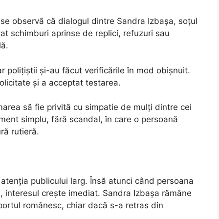
e se observă că dialogul dintre Sandra Izbașa, soțul
istat schimburi aprinse de replici, refuzuri sau
lă.
 polițiștii și-au făcut verificările în mod obișnuit.
icitate și a acceptat testarea.
area să fie privită cu simpatie de mulți dintre cei
ment simplu, fără scandal, în care o persoană
ră rutieră.
 atenția publicului larg. Însă atunci când persoana
, interesul crește imediat. Sandra Izbașa rămâne
portul românesc, chiar dacă s-a retras din