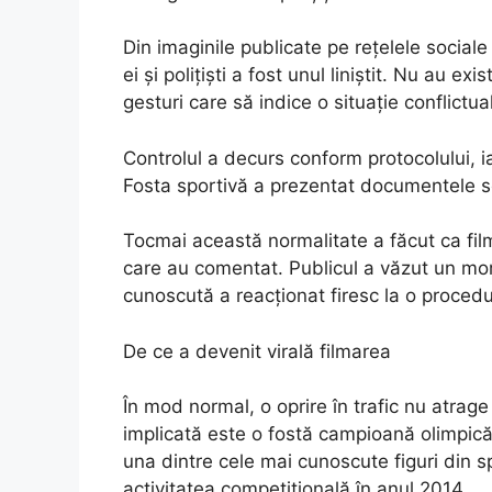
Din imaginile publicate pe rețelele social
ei și polițiști a fost unul liniștit. Nu au ex
gesturi care să indice o situație conflictua
Controlul a decurs conform protocolului, iar
Fosta sportivă a prezentat documentele sol
Tocmai această normalitate a făcut ca film
care au comentat. Publicul a văzut un mo
cunoscută a reacționat firesc la o procedu
De ce a devenit virală filmarea
În mod normal, o oprire în trafic nu atrage
implicată este o fostă campioană olimpică
una dintre cele mai cunoscute figuri din s
activitatea competițională în anul 2014.