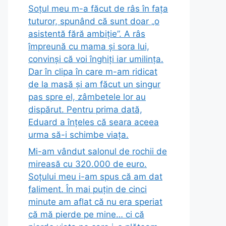
Soțul meu m-a făcut de râs în fața
tuturor, spunând că sunt doar „o
asistentă fără ambiție”. A râs
împreună cu mama și sora lui,
convinși că voi înghiți iar umilința.
Dar în clipa în care m-am ridicat
de la masă și am făcut un singur
pas spre el, zâmbetele lor au
dispărut. Pentru prima dată,
Eduard a înțeles că seara aceea
urma să-i schimbe viața.
Mi-am vândut salonul de rochii de
mireasă cu 320.000 de euro.
Soțului meu i-am spus că am dat
faliment. În mai puțin de cinci
minute am aflat că nu era speriat
că mă pierde pe mine… ci că