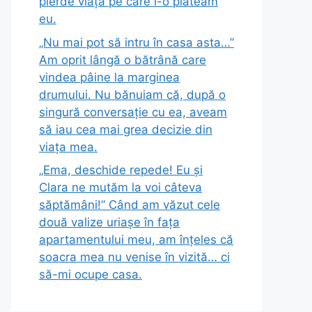
pierde viața pe care i-o plăteam
eu.
„Nu mai pot să intru în casa asta…”
Am oprit lângă o bătrână care
vindea pâine la marginea
drumului. Nu bănuiam că, după o
singură conversație cu ea, aveam
să iau cea mai grea decizie din
viața mea.
„Ema, deschide repede! Eu și
Clara ne mutăm la voi câteva
săptămâni!” Când am văzut cele
două valize uriașe în fața
apartamentului meu, am înțeles că
soacra mea nu venise în vizită… ci
să-mi ocupe casa.