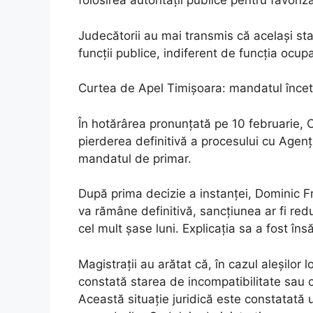
folosirea autorității publice pentru favoriz
Judecătorii au mai transmis că același sta
funcții publice, indiferent de funcția ocup
Curtea de Apel Timișoara: mandatul înce
În hotărârea pronunțată pe 10 februarie, 
pierderea definitivă a procesului cu Agenți
mandatul de primar.
După prima decizie a instanței, Dominic Fr
va rămâne definitivă, sancțiunea ar fi re
cel mult șase luni. Explicația sa a fost în
Magistrații au arătat că, în cazul aleșilor 
constată starea de incompatibilitate sau 
Această situație juridică este constatată u