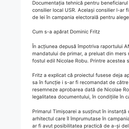
Documentația tehnică pentru beneficiarul a
consilier local USR. Același consilier l-a
de lei în campania electorală pentru aleger
Cum s-a apărat Dominic Fritz
În acțiunea depusă împotriva raportului AN
mandatului de primar, a preluat din mers 
fostul edil Nicolae Robu. Printre acestea 
Fritz a explicat că proiectul fusese deja a
sa în funcție i s-ar fi recomandat de către
resemneze aprobarea dată de Nicolae Robu
legalitatea documentului, în condițiile în 
Primarul Timișoarei a susținut în instanță 
arhitectul care îl împrumutase în campani
ar fi avut posibilitatea practică de a-și d