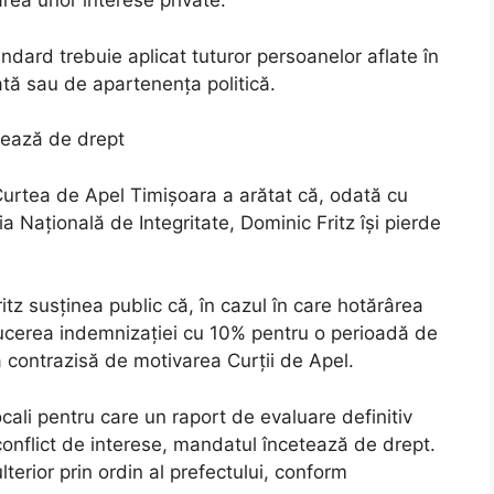
area unor interese private.
ndard trebuie aplicat tuturor persoanelor aflate în
ată sau de apartenența politică.
tează de drept
Curtea de Apel Timișoara a arătat că, odată cu
a Națională de Integritate, Dominic Fritz își pierde
itz susținea public că, în cazul în care hotărârea
ducerea indemnizației cu 10% pentru o perioadă de
să contrazisă de motivarea Curții de Apel.
locali pentru care un raport de evaluare definitiv
conflict de interese, mandatul încetează de drept.
lterior prin ordin al prefectului, conform