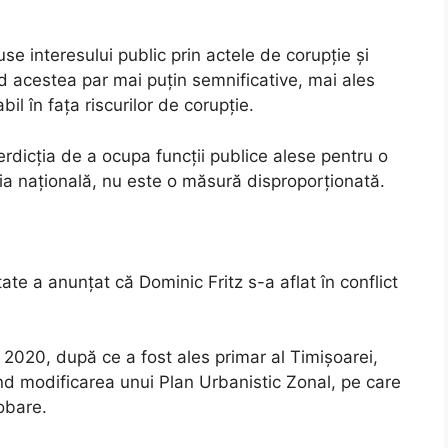
use interesului public prin actele de corupție și
nd acestea par mai puțin semnificative, mai ales
il în fața riscurilor de corupție.
erdicția de a ocupa funcții publice alese pentru o
ția națională, nu este o măsură disproporționată.
tate a anunțat că Dominic Fritz s-a aflat în conflict
ul 2020, după ce a fost ales primar al Timișoarei,
vind modificarea unui Plan Urbanistic Zonal, pe care
robare.