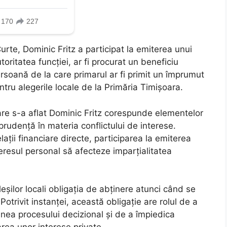
urte, Dominic Fritz a participat la emiterea unui
toritatea funcției, ar fi procurat un beneficiu
ersoană de la care primarul ar fi primit un împrumut
tru alegerile locale de la Primăria Timișoara.
care s-a aflat Dominic Fritz corespunde elementelor
sprudență în materia conflictului de interese.
ații financiare directe, participarea la emiterea
nteresul personal să afecteze imparțialitatea
eșilor locali obligația de abținere atunci când se
 Potrivit instanței, această obligație are rolul de a
dinea procesului decizional și de a împiedica