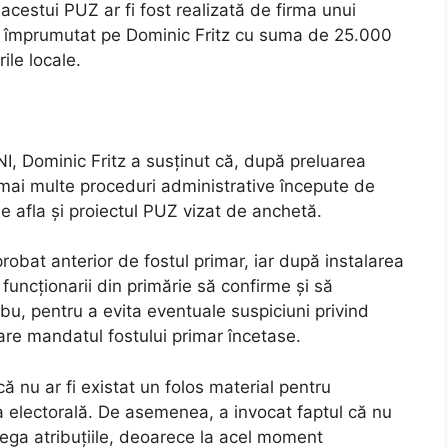
cestui PUZ ar fi fost realizată de firma unui
r fi împrumutat pe Dominic Fritz cu suma de 25.000
ile locale.
I, Dominic Fritz a susținut că, după preluarea
mai multe proceduri administrative începute de
se afla și proiectul PUZ vizat de anchetă.
probat anterior de fostul primar, iar după instalarea
 funcționarii din primărie să confirme și să
, pentru a evita eventuale suspiciuni privind
care mandatul fostului primar încetase.
că nu ar fi existat un folos material pentru
a electorală. De asemenea, a invocat faptul că nu
elega atribuțiile, deoarece la acel moment