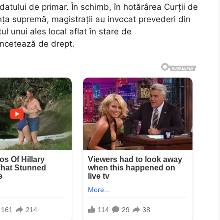
atului de primar. În schimb, în hotărârea Curții de
ța supremă, magistrații au invocat prevederi din
l unui ales local aflat în stare de
 încetează de drept.