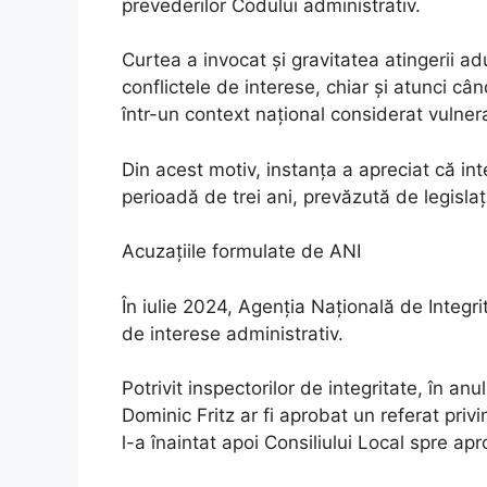
prevederilor Codului administrativ.
Curtea a invocat și gravitatea atingerii ad
conflictele de interese, chiar și atunci câ
într-un context național considerat vulnerab
Din acest motiv, instanța a apreciat că int
perioadă de trei ani, prevăzută de legisla
Acuzațiile formulate de ANI
În iulie 2024, Agenția Națională de Integri
de interese administrativ.
Potrivit inspectorilor de integritate, în an
Dominic Fritz ar fi aprobat un referat pri
l-a înaintat apoi Consiliului Local spre ap