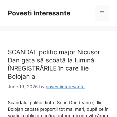
Skip
to
Povesti Interesante
Menu
content
SCANDAL politic major Nicușor
Dan gata să scoată la lumină
ÎNREGISTRĂRILE în care Ilie
Bolojan a
June 19, 2026
by
povestiinteresante
Scandalul politic dintre Sorin Grindeanu și Ilie
Bolojan capătă proporții tot mai mari, după ce în
spațiul public au apărut informații potrivit cărora