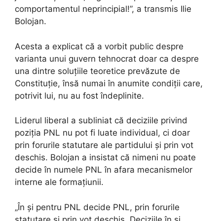
comportamentul neprincipial!”, a transmis Ilie
Bolojan.
Acesta a explicat că a vorbit public despre
varianta unui guvern tehnocrat doar ca despre
una dintre soluțiile teoretice prevăzute de
Constituție, însă numai în anumite condiții care,
potrivit lui, nu au fost îndeplinite.
Liderul liberal a subliniat că deciziile privind
poziția PNL nu pot fi luate individual, ci doar
prin forurile statutare ale partidului și prin vot
deschis. Bolojan a insistat că nimeni nu poate
decide în numele PNL în afara mecanismelor
interne ale formațiunii.
„În și pentru PNL decide PNL, prin forurile
statutare și prin vot deschis. Deciziile în și