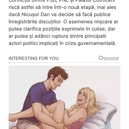
Conflictul dintre PSD, PNL și Palatul Cotroceni
riscă astfel să intre într-o nouă etapă, mai ales
dacă Nicușor Dan va decide să facă publice
înregistrările discuțiilor. O asemenea mișcare ar
putea clarifica pozițiile exprimate în culise, dar
ar putea și adânci ruptura dintre principalii
actori politici implicați în criza guvernamentală.