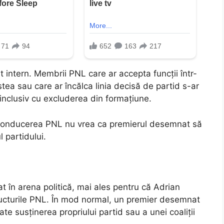
t intern. Membrii PNL care ar accepta funcții într-
a sau care ar încălca linia decisă de partid s-ar
 inclusiv cu excluderea din formațiune.
: conducerea PNL nu vrea ca premierul desemnat să
l partidului.
at în arena politică, mai ales pentru că Adrian
tructurile PNL. În mod normal, un premier desemnat
te susținerea propriului partid sau a unei coaliții