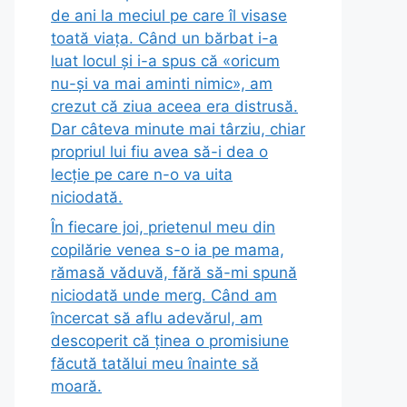
de ani la meciul pe care îl visase
toată viața. Când un bărbat i-a
luat locul și i-a spus că «oricum
nu-și va mai aminti nimic», am
crezut că ziua aceea era distrusă.
Dar câteva minute mai târziu, chiar
propriul lui fiu avea să-i dea o
lecție pe care n-o va uita
niciodată.
În fiecare joi, prietenul meu din
copilărie venea s-o ia pe mama,
rămasă văduvă, fără să-mi spună
niciodată unde merg. Când am
încercat să aflu adevărul, am
descoperit că ținea o promisiune
făcută tatălui meu înainte să
moară.