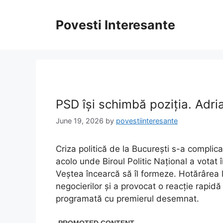
Skip
to
Povesti Interesante
content
PSD își schimbă poziția. Adr
June 19, 2026
by
povestiinteresante
Criza politică de la București s-a complica
acolo unde Biroul Politic Național a votat 
Veștea încearcă să îl formeze. Hotărârea 
negocierilor și a provocat o reacție rapidă
programată cu premierul desemnat.