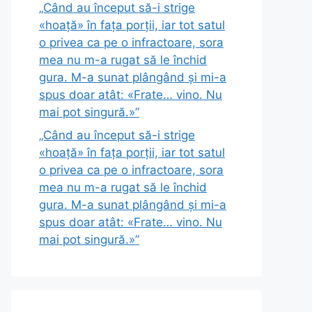
„Când au început să-i strige
«hoață» în fața porții, iar tot satul
o privea ca pe o infractoare, sora
mea nu m-a rugat să le închid
gura. M-a sunat plângând și mi-a
spus doar atât: «Frate… vino. Nu
mai pot singură.»”
„Când au început să-i strige
«hoață» în fața porții, iar tot satul
o privea ca pe o infractoare, sora
mea nu m-a rugat să le închid
gura. M-a sunat plângând și mi-a
spus doar atât: «Frate… vino. Nu
mai pot singură.»”