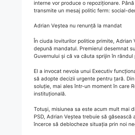
interne vor produce o repoziționare. Până 
transmite un mesaj politic ferm: social-de
Adrian Veștea nu renunță la mandat
În ciuda loviturilor politice primite, Adria
depună mandatul. Premierul desemnat sus
Guvernului și că va căuta sprijin în rândul
El a invocat nevoia unui Executiv funcționa
să adopte decizii urgente pentru țară. Din
soluție, mai ales într-un moment în care 
instituțională.
Totuși, misiunea sa este acum mult mai difi
PSD, Adrian Veștea trebuie să găsească a
încerce să deblocheze situația prin noi ne