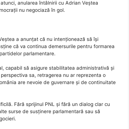
atunci, anularea întâlnirii cu Adrian Veștea
mocrații nu negociază în gol.
n Veștea a anunțat că nu intenționează să își
ține că va continua demersurile pentru formarea
 partidelor parlamentare.
l, capabil să asigure stabilitatea administrativă și
 perspectiva sa, retragerea nu ar reprezenta o
România are nevoie de guvernare și de continuitate
cilă. Fără sprijinul PNL și fără un dialog clar cu
lte surse de susținere parlamentară sau să
gocieri.