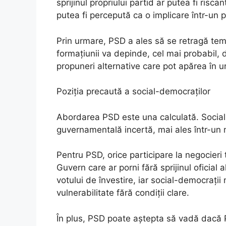
sprijinul propriului partid ar putea fi risc
putea fi percepută ca o implicare într-un pr
Prin urmare, PSD a ales să se retragă tempo
formațiunii va depinde, cel mai probabil, 
propuneri alternative care pot apărea în u
Poziția precaută a social-democraților
Abordarea PSD este una calculată. Social-
guvernamentală incertă, mai ales într-un 
Pentru PSD, orice participare la negocieri 
Guvern care ar porni fără sprijinul oficial 
votului de învestire, iar social-democrații
vulnerabilitate fără condiții clare.
În plus, PSD poate aștepta să vadă dacă 