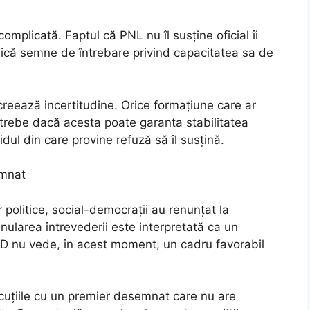
complicată. Faptul că PNL nu îl susține oficial îi
idică semne de întrebare privind capacitatea sa de
 creează incertitudine. Orice formațiune care ar
trebe dacă acesta poate garanta stabilitatea
rtidul din care provine refuză să îl susțină.
emnat
r politice, social-democrații au renunțat la
ularea întrevederii este interpretată ca un
D nu vede, în acest moment, un cadru favorabil
cuțiile cu un premier desemnat care nu are