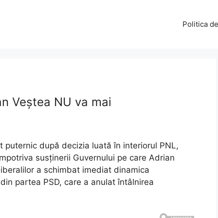
Politica d
ian Veștea NU va mai
t puternic după decizia luată în interiorul PNL,
împotriva susținerii Guvernului pe care Adrian
liberalilor a schimbat imediat dinamica
 din partea PSD, care a anulat întâlnirea