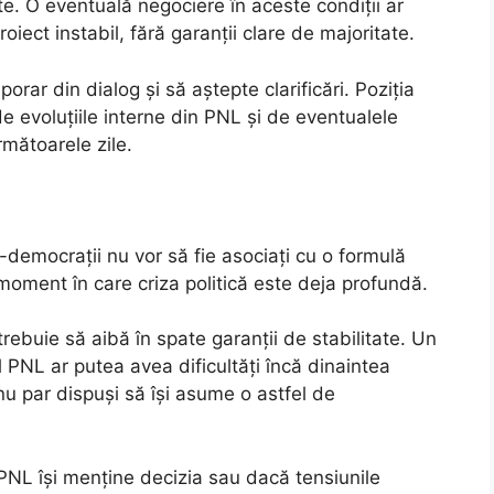
ante. O eventuală negociere în aceste condiții ar
oiect instabil, fără garanții clare de majoritate.
rar din dialog și să aștepte clarificări. Poziția
de evoluțiile interne din PNL și de eventualele
rmătoarele zile.
democrații nu vor să fie asociați cu o formulă
moment în care criza politică este deja profundă.
trebuie să aibă în spate garanții de stabilitate. Un
al PNL ar putea avea dificultăți încă dinaintea
 nu par dispuși să își asume o astfel de
PNL își menține decizia sau dacă tensiunile