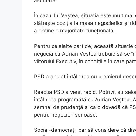
asumate.
În cazul lui Veștea, situația este mult mai 
slăbește poziția la masa negocierilor și r
a obține o majoritate funcțională.
Pentru celelalte partide, această situație
negocia cu Adrian Veștea trebuie să se în
viitorului Executiv, în condițiile în care pa
PSD a anulat întâlnirea cu premierul des
Reacția PSD a venit rapid. Potrivit surselo
întâlnirea programată cu Adrian Veștea. An
semnal de prudență și ca o dovadă că PS
pentru negocieri serioase.
Social-democrații par să considere că dis