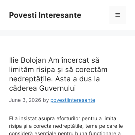
Skip
to
Povesti Interesante
Menu
content
Ilie Bolojan Am încercat să
limităm risipa și să corectăm
nedreptățile. Asta a dus la
căderea Guvernului
June 3, 2026
by
povestiinteresante
El a insistat asupra eforturilor pentru a limita
risipa și a corecta nedreptățile, teme pe care le
consideră esențiale pentru buna funcționare a