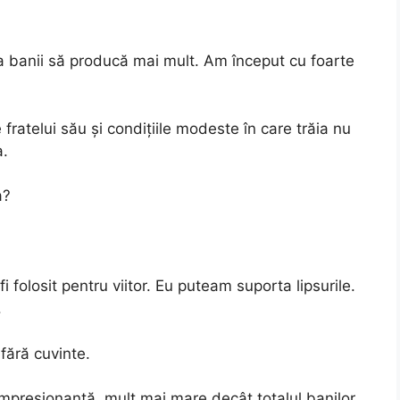
 banii să producă mai mult. Am început cu foarte
e fratelui său și condițiile modeste în care trăia nu
a.
a?
 folosit pentru viitor. Eu puteam suporta lipsurile.
.
fără cuvinte.
mpresionantă, mult mai mare decât totalul banilor