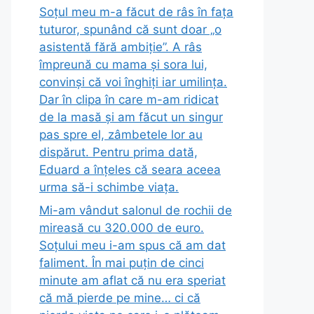
Soțul meu m-a făcut de râs în fața
tuturor, spunând că sunt doar „o
asistentă fără ambiție”. A râs
împreună cu mama și sora lui,
convinși că voi înghiți iar umilința.
Dar în clipa în care m-am ridicat
de la masă și am făcut un singur
pas spre el, zâmbetele lor au
dispărut. Pentru prima dată,
Eduard a înțeles că seara aceea
urma să-i schimbe viața.
Mi-am vândut salonul de rochii de
mireasă cu 320.000 de euro.
Soțului meu i-am spus că am dat
faliment. În mai puțin de cinci
minute am aflat că nu era speriat
că mă pierde pe mine… ci că