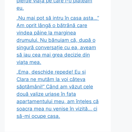
pierde viața pe care i-o plăteam
eu.
„Nu mai pot să intru în casa asta…”
Am oprit lângă o bătrână care
vindea pâine la marginea
drumului. Nu bănuiam că, după o
singură conversație cu ea, aveam
să iau cea mai grea decizie din
viața mea.
„Ema, deschide repede! Eu și
Clara ne mutăm la voi câteva
săptămâni!” Când am văzut cele
două valize uriașe în fața
apartamentului meu, am înțeles că
soacra mea nu venise în vizită… ci
să-mi ocupe casa.