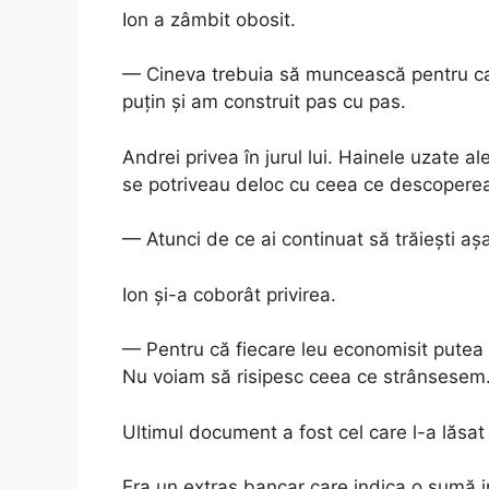
Ion a zâmbit obosit.
— Cineva trebuia să muncească pentru ca
puțin și am construit pas cu pas.
Andrei privea în jurul lui. Hainele uzate al
se potriveau deloc cu ceea ce descopere
— Atunci de ce ai continuat să trăiești aș
Ion și-a coborât privirea.
— Pentru că fiecare leu economisit putea fi
Nu voiam să risipesc ceea ce strânsesem
Ultimul document a fost cel care l-a lăsat 
Era un extras bancar care indica o sumă i