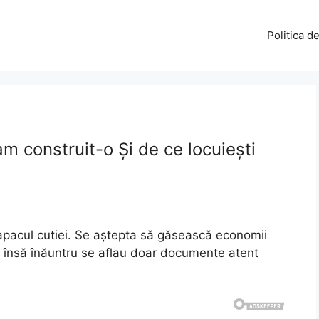
Politica d
am construit-o Și de ce locuiești
apacul cutiei. Se aștepta să găsească economii
, însă înăuntru se aflau doar documente atent