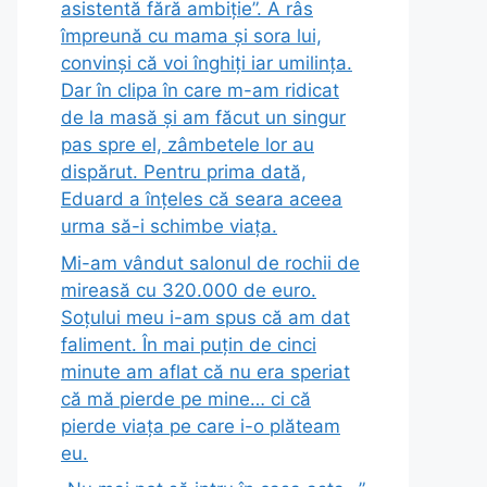
asistentă fără ambiție”. A râs
împreună cu mama și sora lui,
convinși că voi înghiți iar umilința.
Dar în clipa în care m-am ridicat
de la masă și am făcut un singur
pas spre el, zâmbetele lor au
dispărut. Pentru prima dată,
Eduard a înțeles că seara aceea
urma să-i schimbe viața.
Mi-am vândut salonul de rochii de
mireasă cu 320.000 de euro.
Soțului meu i-am spus că am dat
faliment. În mai puțin de cinci
minute am aflat că nu era speriat
că mă pierde pe mine… ci că
pierde viața pe care i-o plăteam
eu.