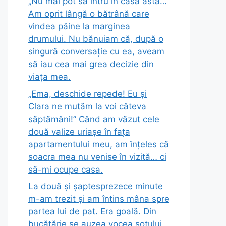
„Nu mai pot să intru în casa asta…”
Am oprit lângă o bătrână care
vindea pâine la marginea
drumului. Nu bănuiam că, după o
singură conversație cu ea, aveam
să iau cea mai grea decizie din
viața mea.
„Ema, deschide repede! Eu și
Clara ne mutăm la voi câteva
săptămâni!” Când am văzut cele
două valize uriașe în fața
apartamentului meu, am înțeles că
soacra mea nu venise în vizită… ci
să-mi ocupe casa.
La două și șaptesprezece minute
m-am trezit și am întins mâna spre
partea lui de pat. Era goală. Din
bucătărie se auzea vocea soțului