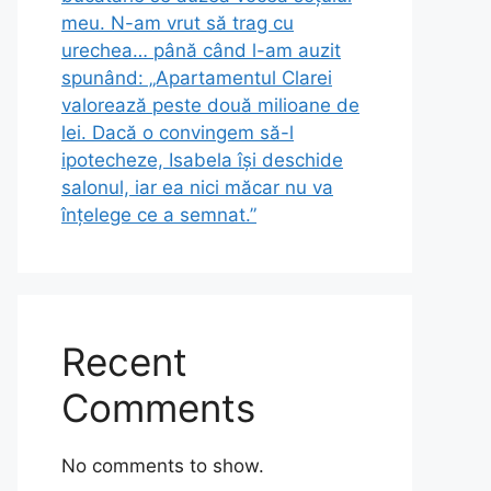
meu. N-am vrut să trag cu
urechea… până când l-am auzit
spunând: „Apartamentul Clarei
valorează peste două milioane de
lei. Dacă o convingem să-l
ipotecheze, Isabela își deschide
salonul, iar ea nici măcar nu va
înțelege ce a semnat.”
Recent
Comments
No comments to show.