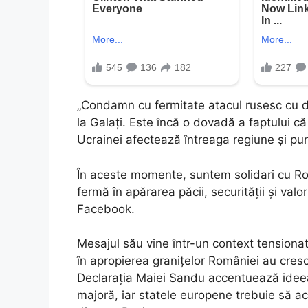
„Condamn cu fermitate atacul rusesc cu dron
la Galați. Este încă o dovadă a faptului c
Ucrainei afectează întreaga regiune și pun
În aceste momente, suntem solidari cu Ro
fermă în apărarea păcii, securității și va
Facebook.
Mesajul său vine într-un context tensionat
în apropierea granițelor României au crescut
Declarația Maiei Sandu accentuează ideea
majoră, iar statele europene trebuie să ac