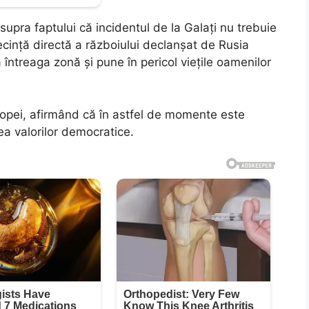
supra faptului că incidentul de la Galați nu trebuie
secință directă a războiului declanșat de Rusia
 întreaga zonă și pune în pericol viețile oamenilor
ropei, afirmând că în astfel de momente este
ea valorilor democratice.