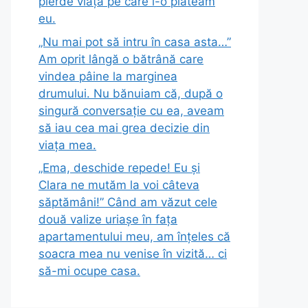
pierde viața pe care i-o plăteam
eu.
„Nu mai pot să intru în casa asta…”
Am oprit lângă o bătrână care
vindea pâine la marginea
drumului. Nu bănuiam că, după o
singură conversație cu ea, aveam
să iau cea mai grea decizie din
viața mea.
„Ema, deschide repede! Eu și
Clara ne mutăm la voi câteva
săptămâni!” Când am văzut cele
două valize uriașe în fața
apartamentului meu, am înțeles că
soacra mea nu venise în vizită… ci
să-mi ocupe casa.