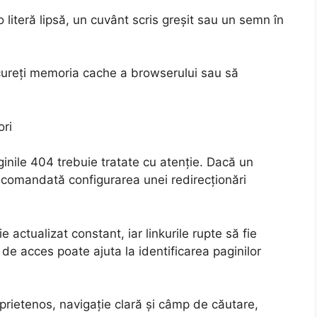
 literă lipsă, un cuvânt scris greșit sau un semn în
cureți memoria cache a browserului sau să
ori
ginile 404 trebuie tratate cu atenție. Dacă un
recomandată configurarea unei redirecționări
 actualizat constant, iar linkurile rupte să fie
r de acces poate ajuta la identificarea paginilor
rietenos, navigație clară și câmp de căutare,