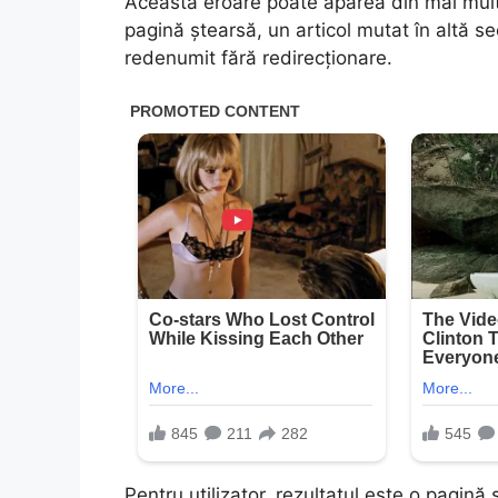
Această eroare poate apărea din mai multe
pagină ștearsă, un articol mutat în altă se
redenumit fără redirecționare.
Pentru utilizator, rezultatul este o pagin