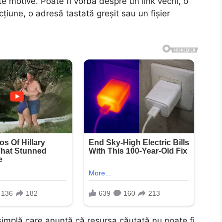
 motive. Poate fi vorba despre un link vechi, o
cțiune, o adresă tastată greșit sau un fișier
ă simplă care anunță că resursa căutată nu poate fi