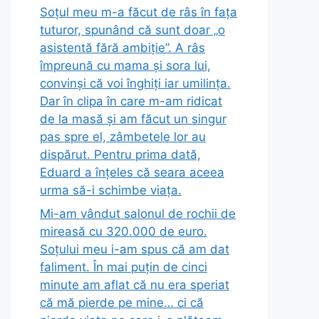
Soțul meu m-a făcut de râs în fața
tuturor, spunând că sunt doar „o
asistentă fără ambiție”. A râs
împreună cu mama și sora lui,
convinși că voi înghiți iar umilința.
Dar în clipa în care m-am ridicat
de la masă și am făcut un singur
pas spre el, zâmbetele lor au
dispărut. Pentru prima dată,
Eduard a înțeles că seara aceea
urma să-i schimbe viața.
Mi-am vândut salonul de rochii de
mireasă cu 320.000 de euro.
Soțului meu i-am spus că am dat
faliment. În mai puțin de cinci
minute am aflat că nu era speriat
că mă pierde pe mine… ci că