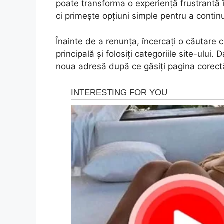
poate transforma o experiență frustrantă î
ci primește opțiuni simple pentru a contin
Înainte de a renunța, încercați o căutare c
principală și folosiți categoriile site-ului.
noua adresă după ce găsiți pagina corect