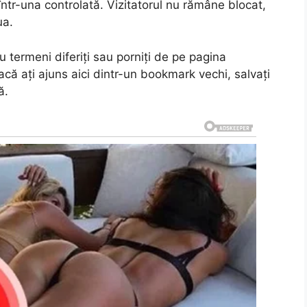
ntr-una controlată. Vizitatorul nu rămâne blocat,
ua.
u termeni diferiți sau porniți de pe pagina
 Dacă ați ajuns aici dintr-un bookmark vechi, salvați
ă.