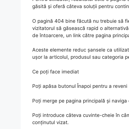
găsită și oferă câteva soluții pentru conti
O pagină 404 bine făcută nu trebuie să fi
vizitatorul să găsească rapid o alternativă
de întoarcere, un link către pagina principa
Aceste elemente reduc șansele ca utilizato
ușor la articolul, produsul sau categoria p
Ce poți face imediat
Poți apăsa butonul Înapoi pentru a reveni 
Poți merge pe pagina principală și naviga 
Poți introduce câteva cuvinte-cheie în câm
conținutul vizat.