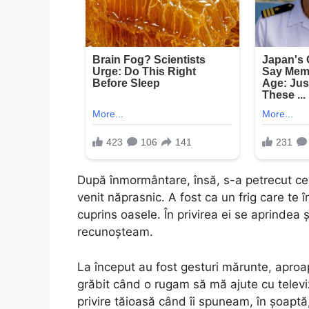
După înmormântare, însă, s-a petrecut cev
venit năprasnic. A fost ca un frig care te 
cuprins oasele. În privirea ei se aprindea
recunoșteam.
La început au fost gesturi mărunte, aproap
grăbit când o rugam să mă ajute cu televiz
privire tăioasă când îi spuneam, în șoaptă,