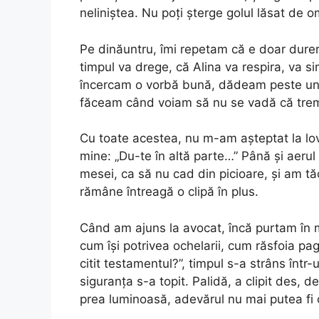
neliniștea. Nu poți șterge golul lăsat de om
Pe dinăuntru, îmi repetam că e doar durere
timpul va drege, că Alina va respira, va si
încercam o vorbă bună, dădeam peste un z
făceam când voiam să nu se vadă că tre
Cu toate acestea, nu m-am așteptat la lov
mine: „Du-te în altă parte…” Până și aeru
mesei, ca să nu cad din picioare, și am tăc
rămâne întreagă o clipă în plus.
Când am ajuns la avocat, încă purtam în m
cum își potrivea ochelarii, cum răsfoia pa
citit testamentul?”, timpul s-a strâns într-
siguranța s-a topit. Palidă, a clipit des, d
prea luminoasă, adevărul nu mai putea fi o