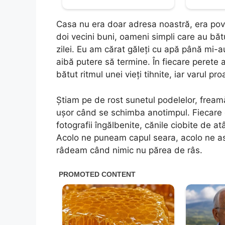
Casa nu era doar adresa noastră, era poves
doi vecini buni, oameni simpli care au bătu
zilei. Eu am cărat găleți cu apă până mi-au
aibă putere să termine. În fiecare perete 
bătut ritmul unei vieți tihnite, iar varul pr
Știam pe de rost sunetul podelelor, freamăt
ușor când se schimba anotimpul. Fiecare obi
fotografii îngălbenite, cănile ciobite de a
Acolo ne puneam capul seara, acolo ne as
râdeam când nimic nu părea de râs.