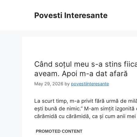
Skip
to
Povesti Interesante
content
Când soțul meu s-a stins fiic
aveam. Apoi m-a dat afară
May 29, 2026
by
povestiinteresante
La scurt timp, m-a privit fără urmă de mil
ești bună de nimic.” M-am simțit izgonită d
cărămidă cu cărămidă, ca și cum anii mei