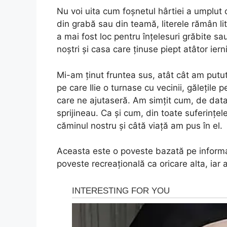
Nu voi uita cum foșnetul hârtiei a umplut
din grabă sau din teamă, literele rămân lit
a mai fost loc pentru înțelesuri grăbite s
noștri și casa care ținuse piept atâtor ierni
Mi-am ținut fruntea sus, atât cât am putut
pe care Ilie o turnase cu vecinii, gălețile
care ne ajutaseră. Am simțit cum, de data
sprijineau. Ca și cum, din toate suferințe
căminul nostru și câtă viață am pus în el.
Aceasta este o poveste bazată pe informați
poveste recreațională ca oricare alta, iar