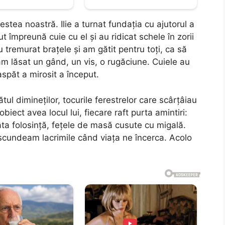
tea noastră. Ilie a turnat fundația cu ajutorul a
t împreună cuie cu el și au ridicat schele în zorii
 tremurat brațele și am gătit pentru toți, ca să
am lăsat un gând, un vis, o rugăciune. Cuiele au
oaspăt a mirosit a început.
ul dimineților, tocurile ferestrelor care scârțâiau
ect avea locul lui, fiecare raft purta amintiri:
tâta folosință, fețele de masă cusute cu migală.
cundeam lacrimile când viața ne încerca. Acolo