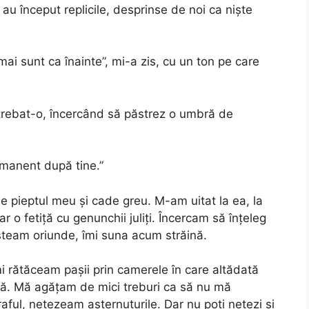
 au început replicile, desprinse de noi ca niște
mai sunt ca înainte”, mi-a zis, cu un ton pe care
ntrebat-o, încercând să păstrez o umbră de
rmanent după tine.”
e pieptul meu și cade greu. M-am uitat la ea, la
 o fetiță cu genunchii juliți. Încercam să înțeleg
șteam oriunde, îmi suna acum străină.
mi rătăceam pașii prin camerele în care altădată
tă. Mă agățam de mici treburi ca să nu mă
aful, netezeam așternuturile. Dar nu poți netezi și