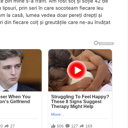
ate din mine s-a frânt. Am fost soț și soție 42 de
n lipsuri, prin seri în care socoteam fiecare leu
am la casă, lumea vedea doar pereți drepți și
din fiecare colț și greutățile care ne-au învățat