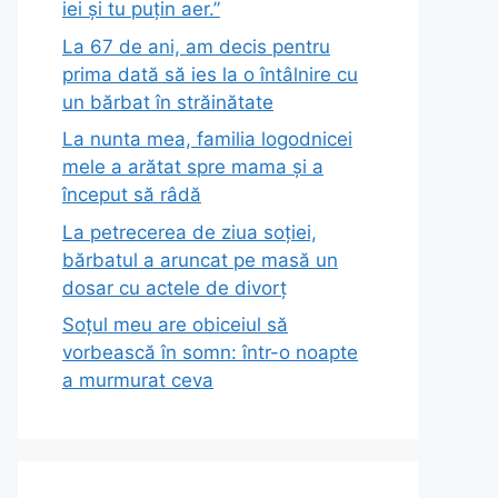
iei și tu puțin aer.”
La 67 de ani, am decis pentru
prima dată să ies la o întâlnire cu
un bărbat în străinătate
La nunta mea, familia logodnicei
mele a arătat spre mama și a
început să râdă
La petrecerea de ziua soției,
bărbatul a aruncat pe masă un
dosar cu actele de divorț
Soțul meu are obiceiul să
vorbească în somn: într-o noapte
a murmurat ceva