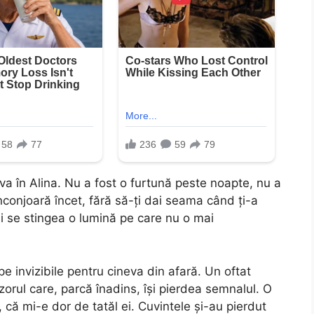
a în Alina. Nu a fost o furtună peste noapte, nu a
înconjoară încet, fără să-ți dai seama când ți-a
 și se stingea o lumină pe care nu o mai
e invizibile pentru cineva din afară. Un oftat
orul care, parcă înadins, își pierdea semnalul. O
 că mi-e dor de tatăl ei. Cuvintele și-au pierdut