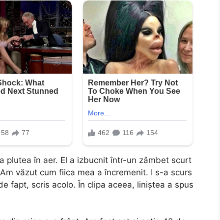
a plutea în aer. El a izbucnit într-un zâmbet scurt
?” Am văzut cum fiica mea a încremenit. I s-a scurs
e fapt, scris acolo. În clipa aceea, liniștea a spus