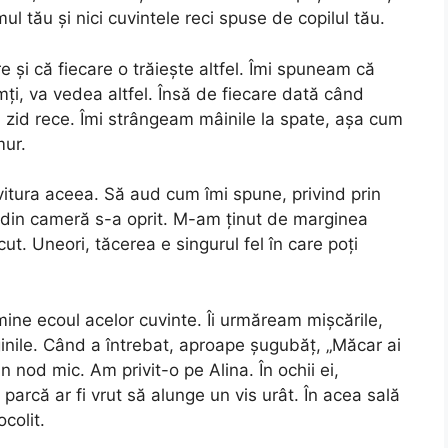
ul tău și nici cuvintele reci spuse de copilul tău.
 și că fiecare o trăiește altfel. Îmi spuneam că
mți, va vedea altfel. Însă de fiecare dată când
id rece. Îmi strângeam mâinile la spate, așa cum
mur.
itura aceea. Să aud cum îmi spune, privind prin
l din cameră s-a oprit. M-am ținut de marginea
ut. Uneori, tăcerea e singurul fel în care poți
ine ecoul acelor cuvinte. Îi urmăream mișcările,
ginile. Când a întrebat, aproape șugubăț, „Măcar ai
un nod mic. Am privit-o pe Alina. În ochii ei,
e parcă ar fi vrut să alunge un vis urât. În acea sală
colit.