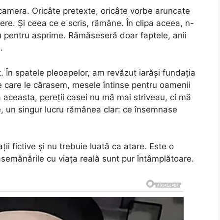
 camera. Oricâte pretexte, oricâte vorbe aruncate
ere. Și ceea ce e scris, rămâne. În clipa aceea, n-
au pentru asprime. Rămăseseră doar faptele, anii
.
. În spatele pleoapelor, am revăzut iarăși fundația
 pe care le cărasem, mesele întinse pentru oamenii
 aceasta, pereții casei nu mă mai striveau, ci mă
le, un singur lucru rămânea clar: ce însemnase
i fictive și nu trebuie luată ca atare. Este o
 asemănările cu viața reală sunt pur întâmplătoare.