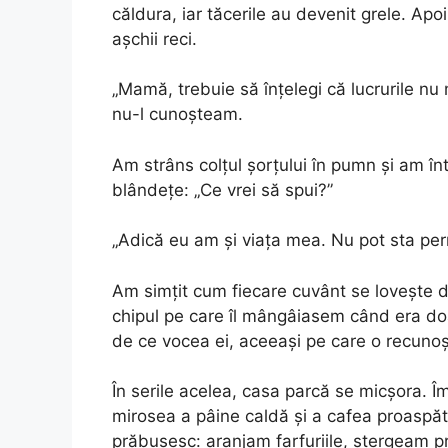
căldura, iar tăcerile au devenit grele. Apoi
așchii reci.
„Mamă, trebuie să înțelegi că lucrurile nu 
nu-l cunoșteam.
Am strâns colțul șorțului în pumn și am î
blândețe: „Ce vrei să spui?”
„Adică eu am și viața mea. Nu pot sta pe
Am simțit cum fiecare cuvânt se lovește d
chipul pe care îl mângâiasem când era doar
de ce vocea ei, aceeași pe care o recuno
În serile acelea, casa parcă se micșora. Î
mirosea a pâine caldă și a cafea proaspă
prăbușesc: aranjam farfuriile, ștergeam pr