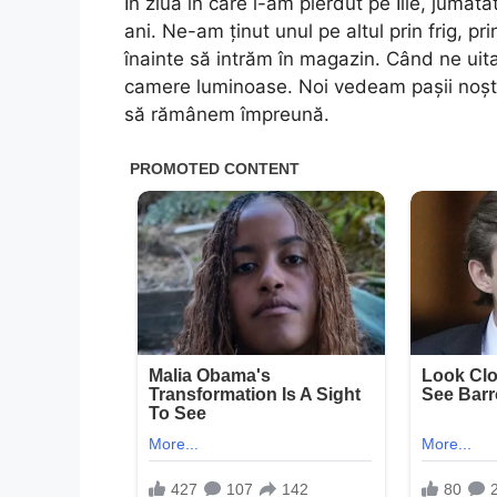
În ziua în care l-am pierdut pe Ilie, jumăt
ani. Ne-am ținut unul pe altul prin frig, pri
înainte să intrăm în magazin. Când ne uit
camere luminoase. Noi vedeam pașii noștri 
să rămânem împreună.