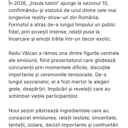
În 2026, „Insula Iubirii” ajunge la sezonul 10,
confirmându-și statutul de unul dintre cele mai
longevive reality-show-uri din România.
Formatul a atras de-a lungul timpului un public
fidel, prin povești intense, relații puse la
încercare și emoții trăite într-un decor exotic.
Radu Vâlcan a rămas una dintre figurile centrale
ale emisiunii, fiind prezentatorul care ghidează
concurenții prin momentele dificile, discuțiile
importante și ceremoniile tensionate. De-a
lungul sezoanelor, el a fost martor la alegeri
grele, despărțiri, împăcări și revelații care au
schimbat viețile participanților.
Noul sezon păstrează ingredientele care au
consacrat emisiunea: relații testate, sinceritate,
tentații, izolare, decizii importante și confruntări