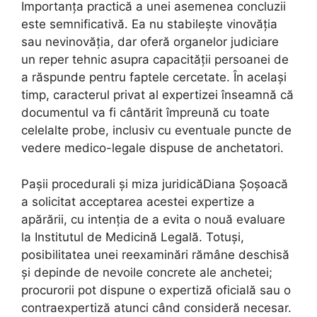
Importanța practică a unei asemenea concluzii
este semnificativă. Ea nu stabilește vinovăția
sau nevinovăția, dar oferă organelor judiciare
un reper tehnic asupra capacității persoanei de
a răspunde pentru faptele cercetate. În același
timp, caracterul privat al expertizei înseamnă că
documentul va fi cântărit împreună cu toate
celelalte probe, inclusiv cu eventuale puncte de
vedere medico-legale dispuse de anchetatori.
Pașii procedurali și miza juridicăDiana Șoșoacă
a solicitat acceptarea acestei expertize a
apărării, cu intenția de a evita o nouă evaluare
la Institutul de Medicină Legală. Totuși,
posibilitatea unei reexaminări rămâne deschisă
și depinde de nevoile concrete ale anchetei;
procurorii pot dispune o expertiză oficială sau o
contraexpertiză atunci când consideră necesar.