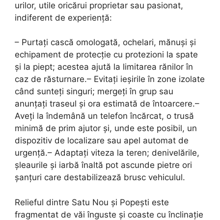
urilor, utile oricărui proprietar sau pasionat,
indiferent de experiență:
– Purtați cască omologată, ochelari, mănuși și
echipament de protecție cu protezioni la spate
și la piept; acestea ajută la limitarea rănilor în
caz de răsturnare.– Evitați ieșirile în zone izolate
când sunteți singuri; mergeți în grup sau
anunțați traseul și ora estimată de întoarcere.–
Aveți la îndemână un telefon încărcat, o trusă
minimă de prim ajutor și, unde este posibil, un
dispozitiv de localizare sau apel automat de
urgență.– Adaptați viteza la teren; denivelările,
șleaurile și iarbă înaltă pot ascunde pietre ori
șanțuri care destabilizează brusc vehiculul.
Relieful dintre Satu Nou și Popești este
fragmentat de văi înguste și coaste cu înclinație