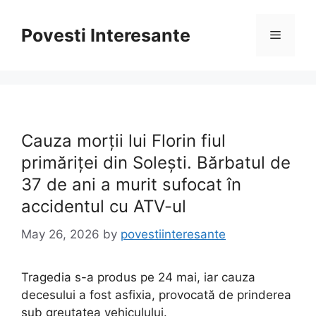
Skip
to
Povesti Interesante
Menu
content
Cauza morții lui Florin fiul
primăriței din Solești. Bărbatul de
37 de ani a murit sufocat în
accidentul cu ATV-ul
May 26, 2026
by
povestiinteresante
Tragedia s-a produs pe 24 mai, iar cauza
decesului a fost asfixia, provocată de prinderea
sub greutatea vehiculului.