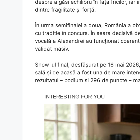
despre a găsi echilibru în fața fricilor, ia
dintre fragilitate și forță.
În urma semifinalei a doua, România a obțin
cu tradiție în concurs. În seara decisivă d
vocală a Alexandrei au funcționat coerent,
validat masiv.
Show-ul final, desfășurat pe 16 mai 2026,
sală și de acasă a fost una de mare intens
rezultatul – podium și 296 de puncte – ma