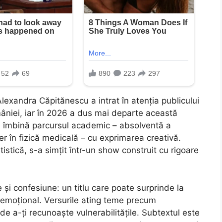
lexandra Căpitănescu a intrat în atenția publicului
niei, iar în 2026 a dus mai departe această
și îmbină parcursul academic – absolventă a
er în fizică medicală – cu exprimarea creativă.
tistică, s-a simțit într-un show construit cu rigoare
i confesiune: un titlu care poate surprinde la
 emoțional. Versurile ating teme precum
de a-ți recunoaște vulnerabilitățile. Subtextul este