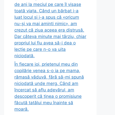
de ani la meciul pe care îl visase
toată viața. Când un bărbat i-a
luat locul și i-a spus că «oricum
nu-și va mai aminti nimic», am
crezut că ziua aceea era distrusă.
Dar câteva minute mai târziu, chiar
propriul lui fiu avea să-i dea o
lecție pe care n-o va uita
niciodată.
În fiecare joi, prietenul meu din
copilărie venea s-o ia pe mama,
rămasă văduvă, fără să-mi spună
niciodată unde merg. Când am
încercat să aflu adevărul, am
descoperit că ținea o promisiune
făcută tatălui meu înainte să
moară.