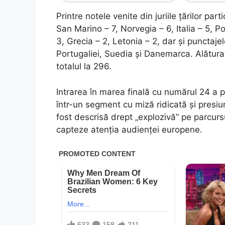
Printre notele venite din juriile țărilor p
San Marino – 7, Norvegia – 6, Italia – 5, 
3, Grecia – 2, Letonia – 2, dar și punctaje
Portugaliei, Suedia și Danemarca. Alăturat
totalul la 296.
Intrarea în marea finală cu numărul 24 a 
într-un segment cu miză ridicată și presi
fost descrisă drept „explozivă” pe parcur
capteze atenția audienței europene.