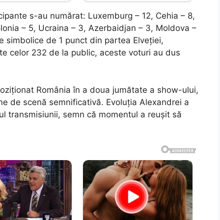
articipante s-au numărat: Luxemburg – 12, Cehia – 8,
Polonia – 5, Ucraina – 3, Azerbaidjan – 3, Moldova –
le simbolice de 1 punct din partea Elveției,
e celor 232 de la public, aceste voturi au dus
poziționat România în a doua jumătate a show-ului,
une de scenă semnificativă. Evoluția Alexandrei a
sul transmisiunii, semn că momentul a reușit să