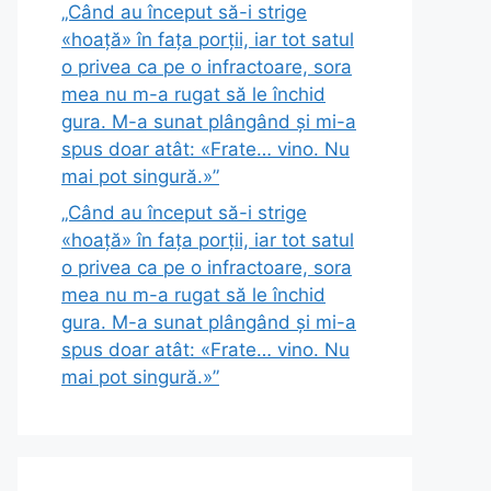
„Când au început să-i strige
«hoață» în fața porții, iar tot satul
o privea ca pe o infractoare, sora
mea nu m-a rugat să le închid
gura. M-a sunat plângând și mi-a
spus doar atât: «Frate… vino. Nu
mai pot singură.»”
„Când au început să-i strige
«hoață» în fața porții, iar tot satul
o privea ca pe o infractoare, sora
mea nu m-a rugat să le închid
gura. M-a sunat plângând și mi-a
spus doar atât: «Frate… vino. Nu
mai pot singură.»”