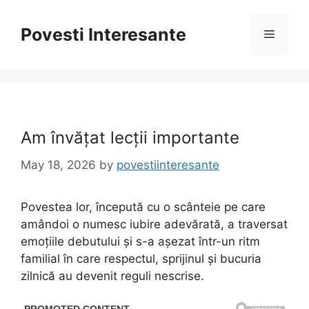
Skip
to
Povesti Interesante
Menu
content
Am învățat lecții importante
May 18, 2026
by
povestiinteresante
Povestea lor, începută cu o scânteie pe care
amândoi o numesc iubire adevărată, a traversat
emoțiile debutului și s-a așezat într-un ritm
familial în care respectul, sprijinul și bucuria
zilnică au devenit reguli nescrise.