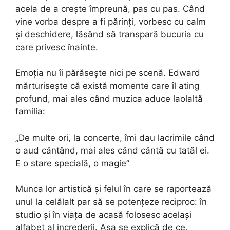
acela de a crește împreună, pas cu pas. Când
vine vorba despre a fi părinți, vorbesc cu calm
și deschidere, lăsând să transpară bucuria cu
care privesc înainte.
Emoția nu îi părăsește nici pe scenă. Edward
mărturisește că există momente care îl ating
profund, mai ales când muzica aduce laolaltă
familia:
„De multe ori, la concerte, îmi dau lacrimile când
o aud cântând, mai ales când cântă cu tatăl ei.
E o stare specială, o magie”
Munca lor artistică și felul în care se raportează
unul la celălalt par să se potențeze reciproc: în
studio și în viața de acasă folosesc același
alfabet al încrederii. Așa se explică de ce,