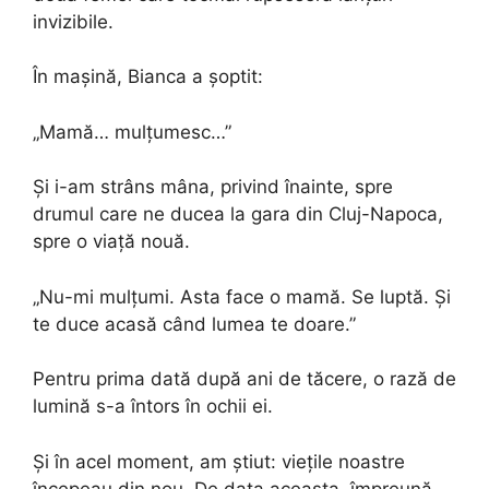
invizibile.
În mașină, Bianca a șoptit:
„Mamă… mulțumesc…”
Și i-am strâns mâna, privind înainte, spre
drumul care ne ducea la gara din Cluj-Napoca,
spre o viață nouă.
„Nu-mi mulțumi. Asta face o mamă. Se luptă. Și
te duce acasă când lumea te doare.”
Pentru prima dată după ani de tăcere, o rază de
lumină s-a întors în ochii ei.
Și în acel moment, am știut: viețile noastre
începeau din nou. De data aceasta, împreună.