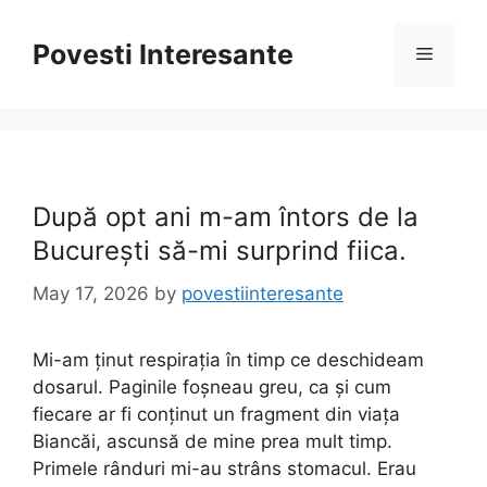
Skip
to
Povesti Interesante
Menu
content
După opt ani m-am întors de la
București să-mi surprind fiica.
May 17, 2026
by
povestiinteresante
Mi-am ținut respirația în timp ce deschideam
dosarul. Paginile foșneau greu, ca și cum
fiecare ar fi conținut un fragment din viața
Biancăi, ascunsă de mine prea mult timp.
Primele rânduri mi-au strâns stomacul. Erau