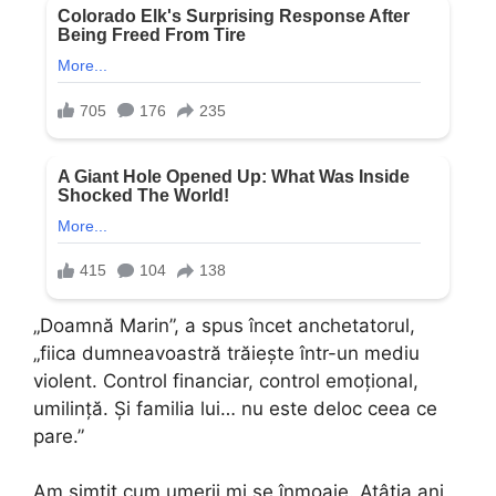
„Doamnă Marin”, a spus încet anchetatorul,
„fiica dumneavoastră trăiește într-un mediu
violent. Control financiar, control emoțional,
umilință. Și familia lui… nu este deloc ceea ce
pare.”
Am simțit cum umerii mi se înmoaie. Atâția ani