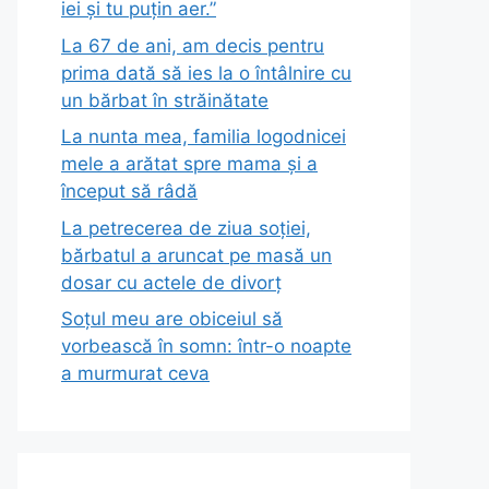
iei și tu puțin aer.”
La 67 de ani, am decis pentru
prima dată să ies la o întâlnire cu
un bărbat în străinătate
La nunta mea, familia logodnicei
mele a arătat spre mama și a
început să râdă
La petrecerea de ziua soției,
bărbatul a aruncat pe masă un
dosar cu actele de divorț
Soțul meu are obiceiul să
vorbească în somn: într-o noapte
a murmurat ceva