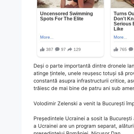
Deși o parte importantă dintre dronele la
atinge țintele, unele reușesc totuși să p
constantă asupra infrastructurii critice, as
trăiesc de mai bine de patru ani sub am
Volodimir Zelenski a venit la București î
Președintele Ucrainei a sosit la Bucureșt
a Ucrainei are un program separat, alătur
președintelui României, Nicușor Dan.