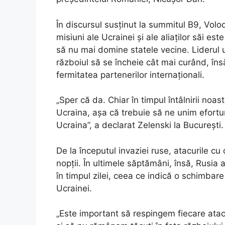
În discursul susținut la summitul B9, Volod
misiuni ale Ucrainei și ale aliaților săi e
să nu mai domine statele vecine. Liderul u
războiul să se încheie cât mai curând, îns
fermitatea partenerilor internaționali.
„Sper că da. Chiar în timpul întâlnirii noa
Ucraina, așa că trebuie să ne unim efortu
Ucraina”, a declarat Zelenski la București.
De la începutul invaziei ruse, atacurile cu
nopții. În ultimele săptămâni, însă, Rusia 
în timpul zilei, ceea ce indică o schimbare
Ucrainei.
„Este important să respingem fiecare atac 