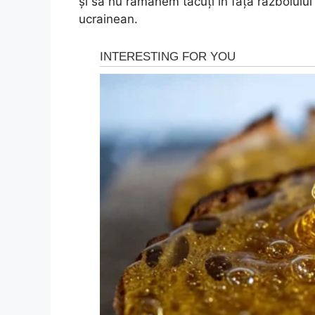
și să nu rămânem tăcuți în fața războiului
ucrainean.