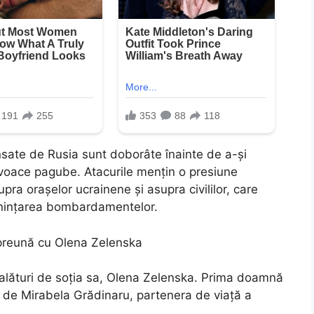
nsate de Rusia sunt doborâte înainte de a-și
rovoace pagube. Atacurile mențin o presiune
upra orașelor ucrainene și asupra civililor, care
enințarea bombardamentelor.
mpreună cu Olena Zelenska
i alături de soția sa, Olena Zelenska. Prima doamnă
i de Mirabela Grădinaru, partenera de viață a