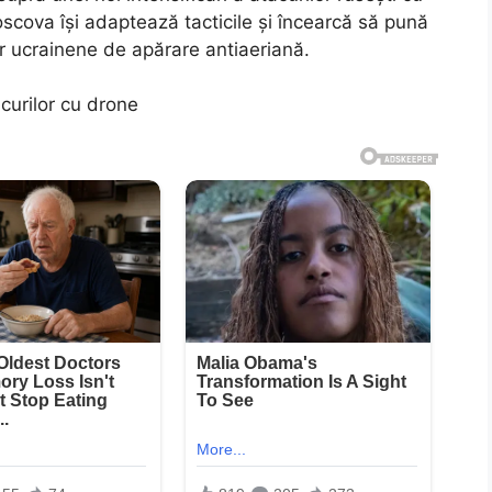
oscova își adaptează tacticile și încearcă să pună
r ucrainene de apărare antiaeriană.
curilor cu drone