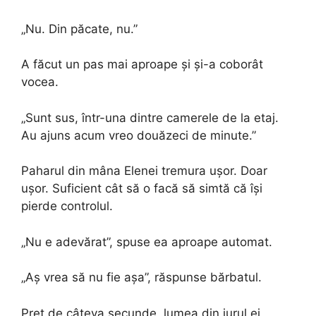
„Nu. Din păcate, nu.”
A făcut un pas mai aproape și și-a coborât
vocea.
„Sunt sus, într-una dintre camerele de la etaj.
Au ajuns acum vreo douăzeci de minute.”
Paharul din mâna Elenei tremura ușor. Doar
ușor. Suficient cât să o facă să simtă că își
pierde controlul.
„Nu e adevărat”, spuse ea aproape automat.
„Aș vrea să nu fie așa”, răspunse bărbatul.
Preț de câteva secunde, lumea din jurul ei