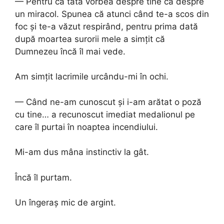
— Pentru că tata vorbea despre tine ca despre
un miracol. Spunea că atunci când te-a scos din
foc și te-a văzut respirând, pentru prima dată
după moartea surorii mele a simțit că
Dumnezeu încă îl mai vede.
Am simțit lacrimile urcându-mi în ochi.
— Când ne-am cunoscut și i-am arătat o poză
cu tine… a recunoscut imediat medalionul pe
care îl purtai în noaptea incendiului.
Mi-am dus mâna instinctiv la gât.
Încă îl purtam.
Un îngeraș mic de argint.