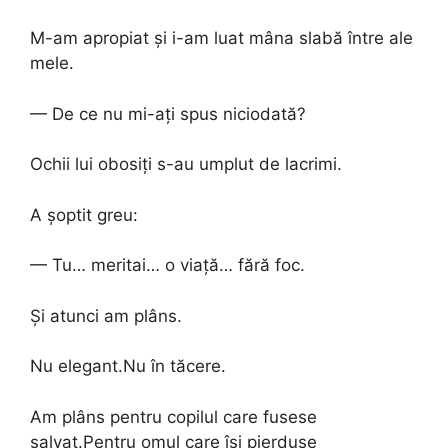
M-am apropiat și i-am luat mâna slabă între ale
mele.
— De ce nu mi-ați spus niciodată?
Ochii lui obosiți s-au umplut de lacrimi.
A șoptit greu:
— Tu… meritai… o viață… fără foc.
Și atunci am plâns.
Nu elegant.Nu în tăcere.
Am plâns pentru copilul care fusese
salvat.Pentru omul care își pierduse