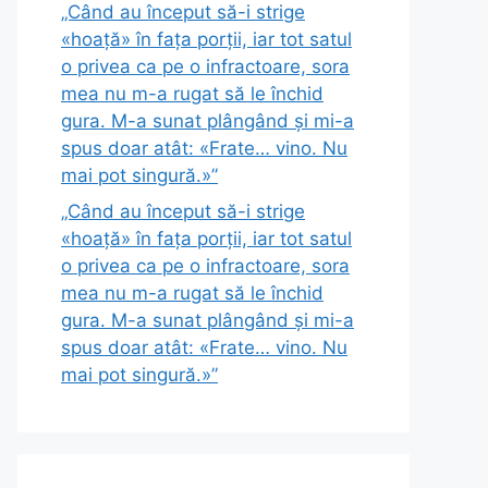
„Când au început să-i strige
«hoață» în fața porții, iar tot satul
o privea ca pe o infractoare, sora
mea nu m-a rugat să le închid
gura. M-a sunat plângând și mi-a
spus doar atât: «Frate… vino. Nu
mai pot singură.»”
„Când au început să-i strige
«hoață» în fața porții, iar tot satul
o privea ca pe o infractoare, sora
mea nu m-a rugat să le închid
gura. M-a sunat plângând și mi-a
spus doar atât: «Frate… vino. Nu
mai pot singură.»”