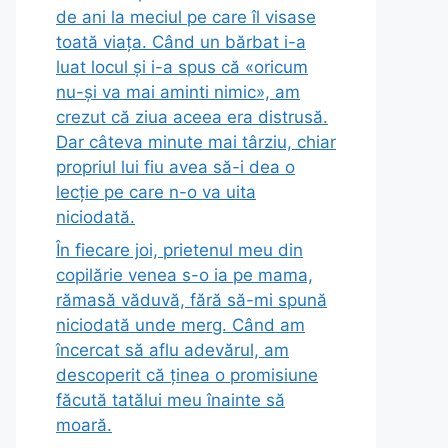
de ani la meciul pe care îl visase
toată viața. Când un bărbat i-a
luat locul și i-a spus că «oricum
nu-și va mai aminti nimic», am
crezut că ziua aceea era distrusă.
Dar câteva minute mai târziu, chiar
propriul lui fiu avea să-i dea o
lecție pe care n-o va uita
niciodată.
În fiecare joi, prietenul meu din
copilărie venea s-o ia pe mama,
rămasă văduvă, fără să-mi spună
niciodată unde merg. Când am
încercat să aflu adevărul, am
descoperit că ținea o promisiune
făcută tatălui meu înainte să
moară.