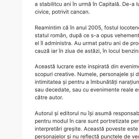
a stabilitcu ani în urmă în Capitală. De-a l
civice, potrivit cancan.
Reamintim că în anul 2005, fostul locotene
statul român, după ce s-a opus vehement co
el îl administra. Au urmat patru ani de proc
cauză iar în ziua de astăzi, în locul benzin
Această lucrare este inspirată din evenimen
scopuri creative. Numele, personajele și d
intimitatea și pentru a îmbunătăți narați
sau decedate, sau cu evenimente reale es
către autor.
Autorul și editorul nu își asumă responsa
pentru modul în care sunt portretizate pe
interpretări greșite. Această poveste este o
personajelor și nu reflectă punctele de ved