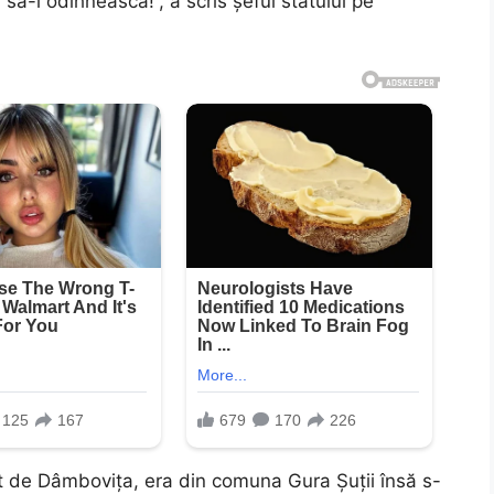
ă-l odihnească!”, a scris șeful statului pe
 de Dâmbovița, era din comuna Gura Șuții însă s-