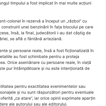
ungul timpului a fost implicat în mai multe acțiuni
nt-colonel în rezervă a început un „război” cu
nstruirii unei benzinării în fața blocului pe care
ese, însă, la final, judecătorii i-au dat câștig de
ăriei, se află o fântănă arteziană.
te și persoane reale, însă a fost ficționalizată în
etaliile au fost schimbate pentru a proteja
unea. Orice asemănare cu persoane reale, în viață
te pur întâmplătoare și nu este intenționată de
bilitatea pentru exactitatea evenimentelor sau
rsonajele și nu sunt răspunzători pentru eventuale
ferită „ca atare”, iar orice opinii exprimate aparțin
ere ale autorului sau ale editorului.