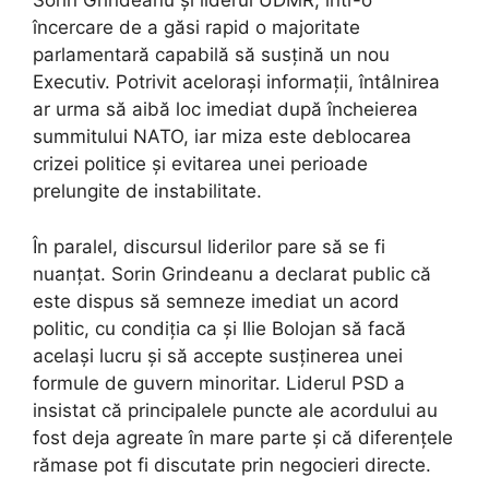
Sorin Grindeanu și liderul UDMR, într-o
încercare de a găsi rapid o majoritate
parlamentară capabilă să susțină un nou
Executiv. Potrivit acelorași informații, întâlnirea
ar urma să aibă loc imediat după încheierea
summitului NATO, iar miza este deblocarea
crizei politice și evitarea unei perioade
prelungite de instabilitate.
În paralel, discursul liderilor pare să se fi
nuanțat. Sorin Grindeanu a declarat public că
este dispus să semneze imediat un acord
politic, cu condiția ca și Ilie Bolojan să facă
același lucru și să accepte susținerea unei
formule de guvern minoritar. Liderul PSD a
insistat că principalele puncte ale acordului au
fost deja agreate în mare parte și că diferențele
rămase pot fi discutate prin negocieri directe.