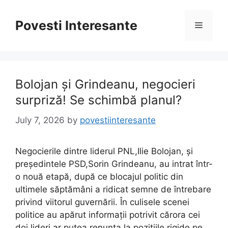
Skip
to
Povesti Interesante
Menu
content
Bolojan și Grindeanu, negocieri
surpriză! Se schimbă planul?
July 7, 2026
by
povestiinteresante
Negocierile dintre liderul PNL,Ilie Bolojan, și
președintele PSD,Sorin Grindeanu, au intrat într-
o nouă etapă, după ce blocajul politic din
ultimele săptămâni a ridicat semne de întrebare
privind viitorul guvernării. În culisele scenei
politice au apărut informații potrivit cărora cei
doi lideri ar putea renunța la pozițiile rigide pe