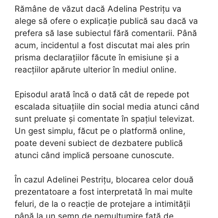
Rămâne de văzut dacă Adelina Pestrițu va
alege să ofere o explicație publică sau dacă va
prefera să lase subiectul fără comentarii. Până
acum, incidentul a fost discutat mai ales prin
prisma declarațiilor făcute în emisiune și a
reacțiilor apărute ulterior în mediul online.
Episodul arată încă o dată cât de repede pot
escalada situațiile din social media atunci când
sunt preluate și comentate în spațiul televizat.
Un gest simplu, făcut pe o platformă online,
poate deveni subiect de dezbatere publică
atunci când implică persoane cunoscute.
În cazul Adelinei Pestrițu, blocarea celor două
prezentatoare a fost interpretată în mai multe
feluri, de la o reacție de protejare a intimității
până la un semn de nemulțumire față de