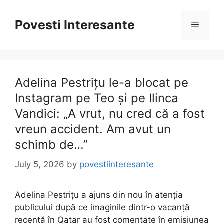
Skip
to
Povesti Interesante
Menu
content
Adelina Pestrițu le-a blocat pe
Instagram pe Teo și pe Ilinca
Vandici: „A vrut, nu cred că a fost
vreun accident. Am avut un
schimb de…”
July 5, 2026
by
povestiinteresante
Adelina Pestrițu a ajuns din nou în atenția
publicului după ce imaginile dintr-o vacanță
recentă în Qatar au fost comentate în emisiunea