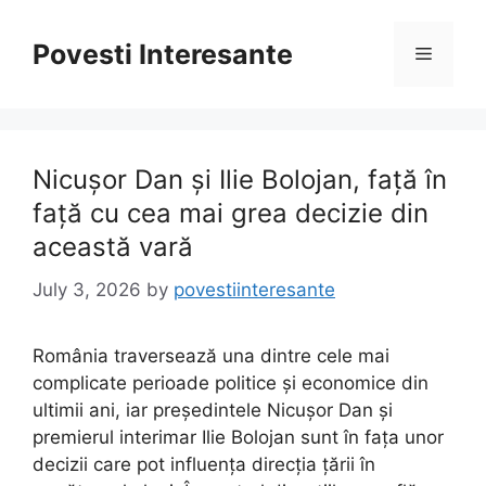
Skip
to
Povesti Interesante
Menu
content
Nicușor Dan și Ilie Bolojan, față în
față cu cea mai grea decizie din
această vară
July 3, 2026
by
povestiinteresante
România traversează una dintre cele mai
complicate perioade politice și economice din
ultimii ani, iar președintele Nicușor Dan și
premierul interimar Ilie Bolojan sunt în fața unor
decizii care pot influența direcția țării în