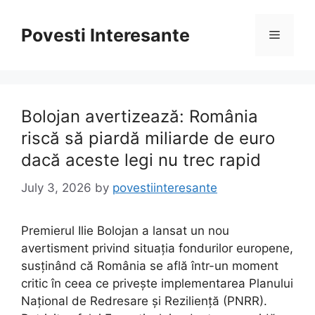
Skip
to
Povesti Interesante
Menu
content
Bolojan avertizează: România
riscă să piardă miliarde de euro
dacă aceste legi nu trec rapid
July 3, 2026
by
povestiinteresante
Premierul Ilie Bolojan a lansat un nou
avertisment privind situația fondurilor europene,
susținând că România se află într-un moment
critic în ceea ce privește implementarea Planului
Național de Redresare și Reziliență (PNRR).