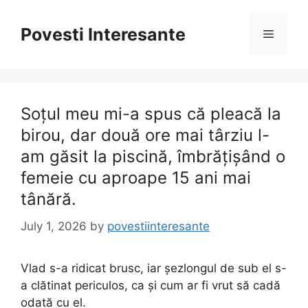
Skip
to
Povesti Interesante
Menu
content
Soțul meu mi-a spus că pleacă la
birou, dar două ore mai târziu l-
am găsit la piscină, îmbrățișând o
femeie cu aproape 15 ani mai
tânără.
July 1, 2026
by
povestiinteresante
Vlad s-a ridicat brusc, iar șezlongul de sub el s-
a clătinat periculos, ca și cum ar fi vrut să cadă
odată cu el.