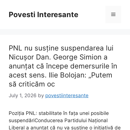
Skip
to
Povesti Interesante
Menu
content
PNL nu susține suspendarea lui
Nicușor Dan. George Simion a
anunțat că începe demersurile în
acest sens. Ilie Bolojan: „Putem
să criticăm oc
July 1, 2026
by
povestiinteresante
Poziția PNL: stabilitate în fața unei posibile
suspendăriConducerea Partidului Național
Liberal a anunțat că nu va susține o inițiativă de