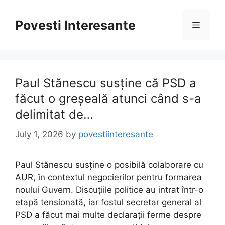
Skip
to
Povesti Interesante
Menu
content
Paul Stănescu susține că PSD a
făcut o greșeală atunci când s-a
delimitat de…
July 1, 2026
by
povestiinteresante
Paul Stănescu susține o posibilă colaborare cu
AUR, în contextul negocierilor pentru formarea
noului Guvern. Discuțiile politice au intrat într-o
etapă tensionată, iar fostul secretar general al
PSD a făcut mai multe declarații ferme despre