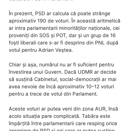
În prezent, PSD ar calcula că poate strânge
aproximativ 190 de voturi. În această aritmetică
ar intra parlamentarii minorităților naționale, cei
proveniți din SOS și POT, dar și un grup de 16
foști liberali care s-ar fi desprins din PNL după
votul pentru Adrian Veștea.
Chiar și așa, numărul nu ar fi suficient pentru
învestirea unui Guvern. Dacă UDMR ar decide
să susțină Cabinetul, social-democrații ar mai
avea nevoie de încă aproximativ 10–12 voturi
pentru a trece de votul din Parlament.
Aceste voturi ar putea veni din zona AUR, însă
acolo situația pare complicată. Tabăra este
împărțită între parlamentarii care resping orice
apropiere de PSD și cei care ar putea susține