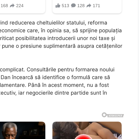
ind reducerea cheltuielilor statului, reforma
economice care, în opinia sa, să sprijine populația
riticat posibilitatea introducerii unor noi taxe și
r pune o presiune suplimentară asupra cetățenilor
ic complicat. Consultările pentru formarea noului
 Dan încearcă să identifice o formulă care să
arlamentare. Până în acest moment, nu a fost
xecutiv, iar negocierile dintre partide sunt în