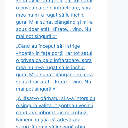
«hoață» în fața porții, iar tot satul
o privea ca pe o infractoare, sora
mea nu m-a rugat să le închid
gura. M-a sunat plângând și mi-a
spus doar atât: «Frate… vino. Nu
mai pot singură.»”
„Când au început să-i strige
«hoață» în fața porții, iar tot satul
o privea ca pe o infractoare, sora
mea nu m-a rugat să le închid
gura. M-a sunat plângând și mi-a
spus doar atât: «Frate… vino. Nu
mai pot singură.»”
„A lăsat-o bărbatul și s-a întors cu
o singură valiză…” șopteau vecinii
când am coborât din microbuz.
Nimeni nu știa că adevărata
surpriză urma să înceapă abia