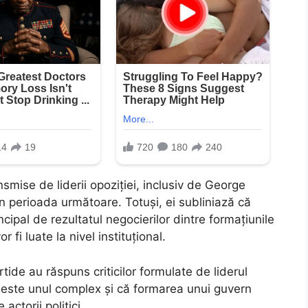
nsmise de liderii opoziției, inclusiv de George
n perioada următoare. Totuși, ei subliniază că
incipal de rezultatul negocierilor dintre formațiunile
 fi luate la nivel instituțional.
tide au răspuns criticilor formulate de liderul
este unul complex și că formarea unui guvern
actorii politici.