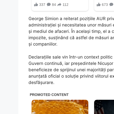
George Simion a reiterat pozițiile AUR priv
administrației și necesitatea unor măsuri 
și mediul de afaceri. În același timp, el a c
impozite, susținând că astfel de măsuri a
și companiilor.
Declarațiile sale vin într-un context polit
Guvern continuă, iar președintele Nicușor
beneficieze de sprijinul unei majorități p
anunțată oficial o soluție privind viitorul e
desfășurare.