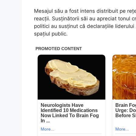
Mesajul său a fost intens distribuit pe reț
reacții. Susținătorii săi au apreciat tonul c
politici au susținut că declarațiile liderul
spațiul public.