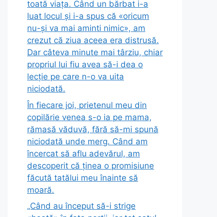
toată viața. Când un bărbat i-a
luat locul și i-a spus că «oricum
nu-și va mai aminti nimic», am
crezut că ziua aceea era distrusă.
Dar câteva minute mai târziu, chiar
propriul lui fiu avea să-i dea o
lecție pe care n-o va uita
niciodată.
În fiecare joi, prietenul meu din
copilărie venea s-o ia pe mama,
rămasă văduvă, fără să-mi spună
niciodată unde merg. Când am
încercat să aflu adevărul, am
descoperit că ținea o promisiune
făcută tatălui meu înainte să
moară.
„Când au început să-i strige