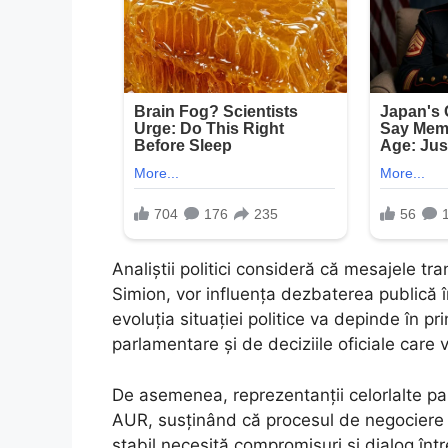
Analiștii politici consideră că mesajele tra
Simion, vor influența dezbaterea publică î
evoluția situației politice va depinde în pr
parlamentare și de deciziile oficiale care vor
De asemenea, reprezentanții celorlalte par
AUR, susținând că procesul de negociere 
stabil necesită compromisuri și dialog între 