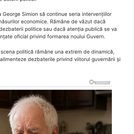
 George Simion să continue seria intervențiilor
 a măsurilor economice. Rămâne de văzut dacă
ezbaterii politice sau dacă atenția publică se va
unțate oficial privind formarea noului Guvern.
e, scena politică rămâne una extrem de dinamică,
să alimenteze dezbaterile privind viitorul guvernării și