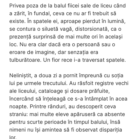
Privea poza de la balul fiicei sale de liceu când
a zărit, în fundal, ceva ce nu ar fi trebuit să
existe. În spatele ei, aproape pierdut în lumină,
se contura o siluetă vagă, distorsionată, ca o
prezență surprinsă de mai multe ori în același
loc. Nu era clar dacă era o persoană sau o
eroare de imagine, dar senzația era
tulburătoare. Un fior rece i-a traversat spatele.
Neliniștit, a doua zi a pornit împreună cu soția
lui pe urmele trecutului. Au răsfoit registre vechi
ale liceului, cataloage și dosare prăfuite,
încercând să înțeleagă ce s-a întâmplat în acea
noapte. Printre rânduri, au descoperit ceva
straniu: mai multe eleve apăruseră ca absente
pentru scurte perioade în timpul balului, însă
nimeni nu își amintea să fi observat dispariția
lor.