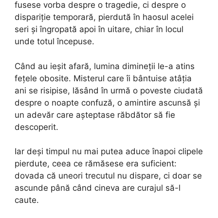
fusese vorba despre o tragedie, ci despre o
dispariție temporară, pierdută în haosul acelei
seri și îngropată apoi în uitare, chiar în locul
unde totul începuse.
Când au ieșit afară, lumina dimineții le-a atins
fețele obosite. Misterul care îi bântuise atâția
ani se risipise, lăsând în urmă o poveste ciudată
despre o noapte confuză, o amintire ascunsă și
un adevăr care așteptase răbdător să fie
descoperit.
Iar deși timpul nu mai putea aduce înapoi clipele
pierdute, ceea ce rămăsese era suficient:
dovada că uneori trecutul nu dispare, ci doar se
ascunde până când cineva are curajul să-l
caute.