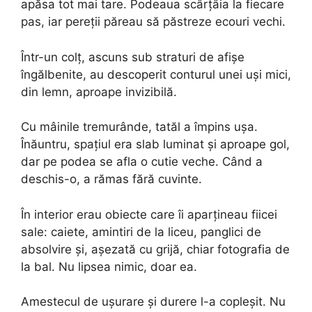
apăsa tot mai tare. Podeaua scârțâia la fiecare
pas, iar pereții păreau să păstreze ecouri vechi.
Într-un colț, ascuns sub straturi de afișe
îngălbenite, au descoperit conturul unei uși mici,
din lemn, aproape invizibilă.
Cu mâinile tremurânde, tatăl a împins ușa.
Înăuntru, spațiul era slab luminat și aproape gol,
dar pe podea se afla o cutie veche. Când a
deschis-o, a rămas fără cuvinte.
În interior erau obiecte care îi aparțineau fiicei
sale: caiete, amintiri de la liceu, panglici de
absolvire și, așezată cu grijă, chiar fotografia de
la bal. Nu lipsea nimic, doar ea.
Amestecul de ușurare și durere l-a copleșit. Nu