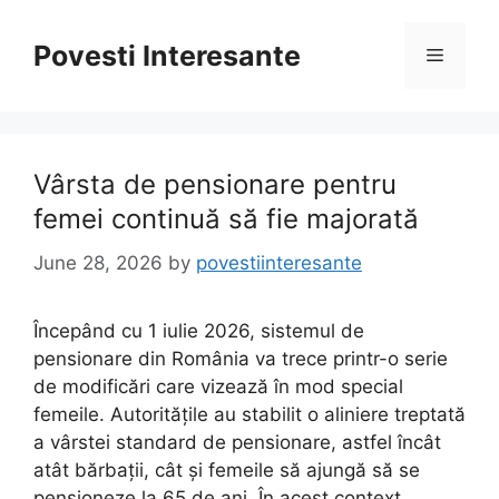
Skip
to
Povesti Interesante
Menu
content
Vârsta de pensionare pentru
femei continuă să fie majorată
June 28, 2026
by
povestiinteresante
Începând cu 1 iulie 2026, sistemul de
pensionare din România va trece printr-o serie
de modificări care vizează în mod special
femeile. Autoritățile au stabilit o aliniere treptată
a vârstei standard de pensionare, astfel încât
atât bărbații, cât și femeile să ajungă să se
pensioneze la 65 de ani. În acest context,