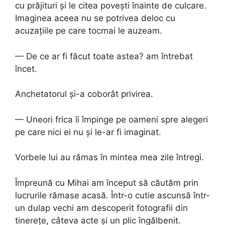
cu prăjituri și le citea povești înainte de culcare.
Imaginea aceea nu se potrivea deloc cu
acuzațiile pe care tocmai le auzeam.
— De ce ar fi făcut toate astea? am întrebat
încet.
Anchetatorul și-a coborât privirea.
— Uneori frica îi împinge pe oameni spre alegeri
pe care nici ei nu și le-ar fi imaginat.
Vorbele lui au rămas în mintea mea zile întregi.
Împreună cu Mihai am început să căutăm prin
lucrurile rămase acasă. Într-o cutie ascunsă într-
un dulap vechi am descoperit fotografii din
tinerețe, câteva acte și un plic îngălbenit.