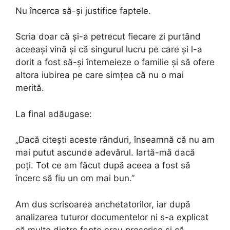
Nu încerca să-și justifice faptele.
Scria doar că și-a petrecut fiecare zi purtând
aceeași vină și că singurul lucru pe care și l-a
dorit a fost să-și întemeieze o familie și să ofere
altora iubirea pe care simțea că nu o mai
merită.
La final adăugase:
„Dacă citești aceste rânduri, înseamnă că nu am
mai putut ascunde adevărul. Iartă-mă dacă
poți. Tot ce am făcut după aceea a fost să
încerc să fiu un om mai bun.”
Am dus scrisoarea anchetatorilor, iar după
analizarea tuturor documentelor ni s-a explicat
că multe dintre fapte erau prescrise și că