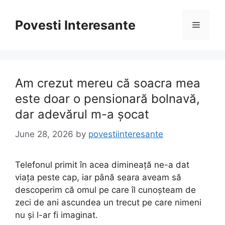
Skip
to
Povesti Interesante
Menu
content
Am crezut mereu că soacra mea
este doar o pensionară bolnavă,
dar adevărul m-a șocat
June 28, 2026
by
povestiinteresante
Telefonul primit în acea dimineață ne-a dat
viața peste cap, iar până seara aveam să
descoperim că omul pe care îl cunoșteam de
zeci de ani ascundea un trecut pe care nimeni
nu și l-ar fi imaginat.