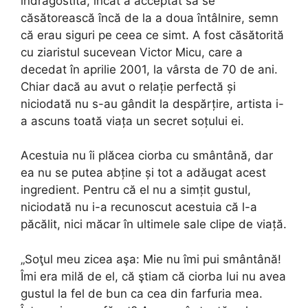
îndrăgostită, încât a acceptat să se
căsătorească încă de la a doua întâlnire, semn
că erau siguri pe ceea ce simt. A fost căsătorită
cu ziaristul sucevean Victor Micu, care a
decedat în aprilie 2001, la vârsta de 70 de ani.
Chiar dacă au avut o relație perfectă și
niciodată nu s-au gândit la despărțire, artista i-
a ascuns toată viața un secret soțului ei.
Acestuia nu îi plăcea ciorba cu smântână, dar
ea nu se putea abține și tot a adăugat acest
ingredient. Pentru că el nu a simțit gustul,
niciodată nu i-a recunoscut acestuia că l-a
păcălit, nici măcar în ultimele sale clipe de viață.
„Soţul meu zicea aşa: Mie nu îmi pui smântână!
Îmi era milă de el, că ştiam că ciorba lui nu avea
gustul la fel de bun ca cea din farfuria mea.