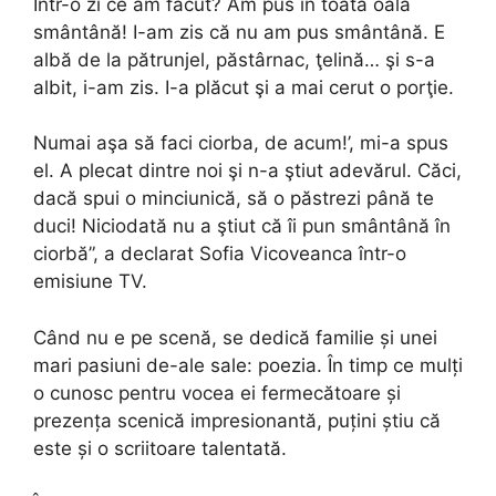
Într-o zi ce am făcut? Am pus în toată oala
smântână! I-am zis că nu am pus smântână. E
albă de la pătrunjel, păstârnac, ţelină… şi s-a
albit, i-am zis. I-a plăcut şi a mai cerut o porţie.
Numai aşa să faci ciorba, de acum!’, mi-a spus
el. A plecat dintre noi şi n-a ştiut adevărul. Căci,
dacă spui o minciunică, să o păstrezi până te
duci! Niciodată nu a ştiut că îi pun smântână în
ciorbă”, a declarat Sofia Vicoveanca într-o
emisiune TV.
Când nu e pe scenă, se dedică familie și unei
mari pasiuni de-ale sale: poezia. În timp ce mulți
o cunosc pentru vocea ei fermecătoare și
prezența scenică impresionantă, puțini știu că
este și o scriitoare talentată.