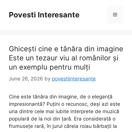
Skip
to
Povesti Interesante
Menu
content
Ghicești cine e tânăra din imagine
Este un tezaur viu al românilor și
un exemplu pentru mulți
June 26, 2026
by
povestiinteresante
Cine este tânăra din imagine, de o eleganță
impresionantă? Puțini o recunosc, deși azi este
una dintre cele mai iubite interprete de muzică
populară de la noi din țară. Era considerată o
frumusețe rară, în jurul căreia roiau bărbații la