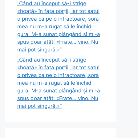
„Când au început să-i strige
«hoață» în fața porții, iar tot satul
o privea ca pe o infractoare, sora
mea nu m-a rugat să le închid
gura. M-a sunat plângând și mi-a
spus doar atât: «Frate… vino. Nu
mai pot singură.»”
„Când au început să-i strige
«hoață» în fața porții, iar tot satul
o privea ca pe o infractoare, sora
mea nu m-a rugat să le închid
gura. M-a sunat plângând și mi-a
spus doar atât: «Frate… vino. Nu
mai pot singură.»”