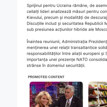
Sprijinul pentru Ucraina rămâne, de aseme
ceilalți lideri analizează măsuri pentru con
Kievului, precum și modalități de descuraj
Discuțiile includ și securitatea Republicii
sub presiunea acțiunilor hibride ale Mosco
Înaintea reuniunii, Administrația Prezide
menținerea unei relații transatlantice solid
responsabilităților între aliații europeni ș
importanța unei prezențe NATO consolidat
strânse în domeniul securității.