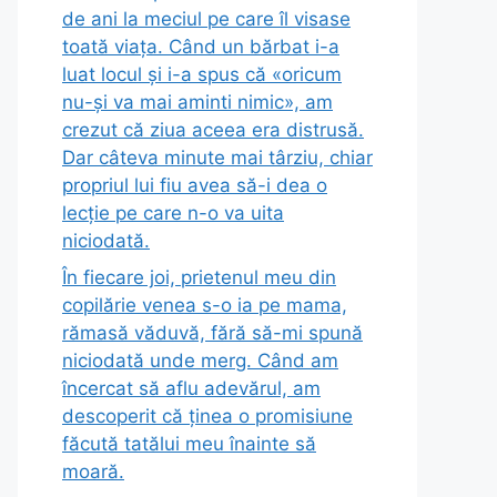
de ani la meciul pe care îl visase
toată viața. Când un bărbat i-a
luat locul și i-a spus că «oricum
nu-și va mai aminti nimic», am
crezut că ziua aceea era distrusă.
Dar câteva minute mai târziu, chiar
propriul lui fiu avea să-i dea o
lecție pe care n-o va uita
niciodată.
În fiecare joi, prietenul meu din
copilărie venea s-o ia pe mama,
rămasă văduvă, fără să-mi spună
niciodată unde merg. Când am
încercat să aflu adevărul, am
descoperit că ținea o promisiune
făcută tatălui meu înainte să
moară.