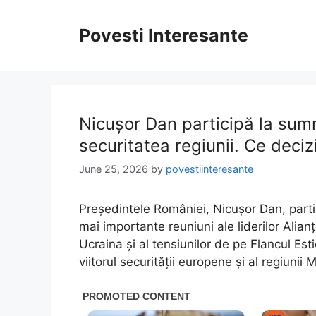
Skip
to
Povesti Interesante
content
Nicușor Dan participă la sum
securitatea regiunii. Ce deci
June 25, 2026
by
povestiinteresante
Președintele României, Nicușor Dan, part
mai importante reuniuni ale liderilor Alianțe
Ucraina și al tensiunilor de pe Flancul Est
viitorul securității europene și al regiunii 