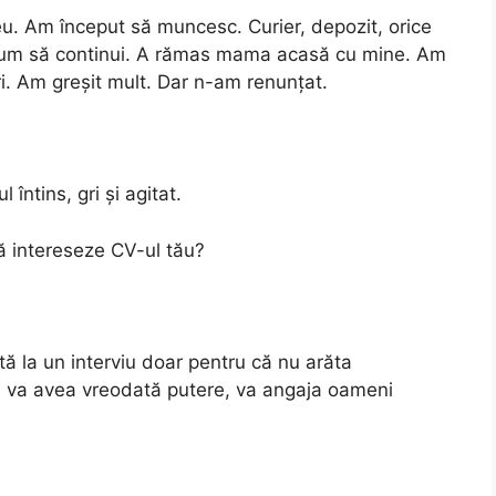
eu. Am început să muncesc. Curier, depozit, orice
um să continui. A rămas mama acasă cu mine. Am
ri. Am greșit mult. Dar n-am renunțat.
 întins, gri și agitat.
 mă intereseze CV-ul tău?
ă la un interviu doar pentru că nu arăta
că va avea vreodată putere, va angaja oameni