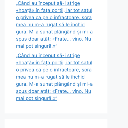
„Când au început să-i strige
«hoață» în fața porții, iar tot satul
o privea ca pe o infractoare, sora
mea nu m-a rugat să le închid
gura. M-a sunat plângând și mi-a
spus doar atât: «Frate… vino. Nu
mai pot singură.»”
„Când au început să-i strige
«hoață» în fața porții, iar tot satul
o privea ca pe o infractoare, sora
mea nu m-a rugat să le închid
gura. M-a sunat plângând și mi-a
spus doar atât: «Frate… vino. Nu
mai pot singură.»”