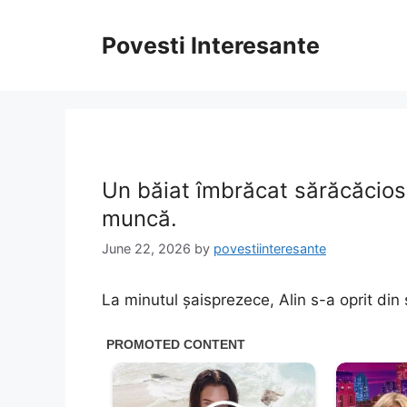
Skip
to
Povesti Interesante
content
Un băiat îmbrăcat sărăcăcios 
muncă.
June 22, 2026
by
povestiinteresante
La minutul șaisprezece, Alin s-a oprit din 