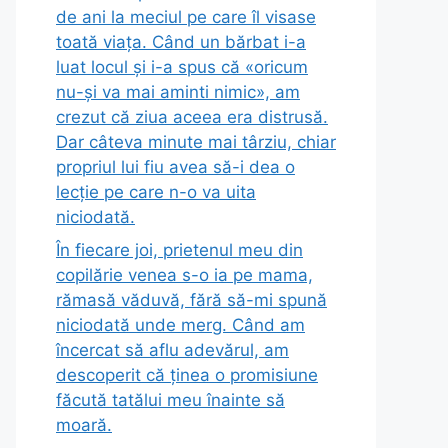
de ani la meciul pe care îl visase
toată viața. Când un bărbat i-a
luat locul și i-a spus că «oricum
nu-și va mai aminti nimic», am
crezut că ziua aceea era distrusă.
Dar câteva minute mai târziu, chiar
propriul lui fiu avea să-i dea o
lecție pe care n-o va uita
niciodată.
În fiecare joi, prietenul meu din
copilărie venea s-o ia pe mama,
rămasă văduvă, fără să-mi spună
niciodată unde merg. Când am
încercat să aflu adevărul, am
descoperit că ținea o promisiune
făcută tatălui meu înainte să
moară.