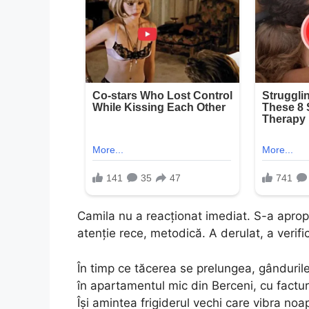
Camila nu a reacționat imediat. S-a aprop
atenție rece, metodică. A derulat, a verif
În timp ce tăcerea se prelungea, gândurile 
în apartamentul mic din Berceni, cu factu
Își amintea frigiderul vechi care vibra noa