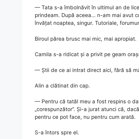
— Tata s-a îmbolnăvit în ultimul an de lic
prindeam. După aceea… n-am mai avut c
învățat noaptea, singur. Tutoriale, forumu
Biroul părea brusc mai mic, mai apropiat.
Camila s-a ridicat și a privit pe geam orașul
— Știi de ce ai intrat direct aici, fără să
Alin a clătinat din cap.
— Pentru că tatăl meu a fost respins o dat
„corespunzător”. Și-a jurat atunci că, da
pentru ce pot face, nu pentru cum arată.
S-a întors spre el.