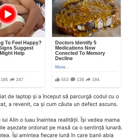
iat de laptop și a început să parcurgă codul cu o
icat, a revenit, ca și cum căuta un defect ascuns.
lui Alin o luau înaintea realității. Își vedea mama
rile așezate ordonat pe masă ca o sentință lunară.
ptea. Își amintea fiecare lună în care banii abia