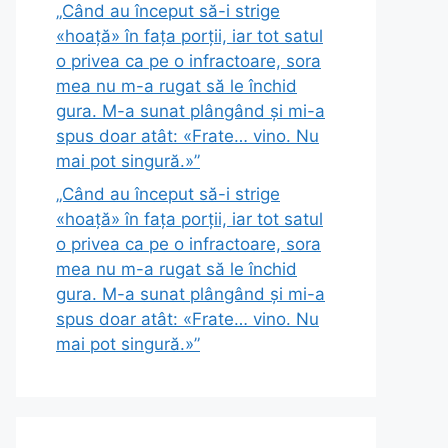
„Când au început să-i strige
«hoață» în fața porții, iar tot satul
o privea ca pe o infractoare, sora
mea nu m-a rugat să le închid
gura. M-a sunat plângând și mi-a
spus doar atât: «Frate… vino. Nu
mai pot singură.»”
„Când au început să-i strige
«hoață» în fața porții, iar tot satul
o privea ca pe o infractoare, sora
mea nu m-a rugat să le închid
gura. M-a sunat plângând și mi-a
spus doar atât: «Frate… vino. Nu
mai pot singură.»”