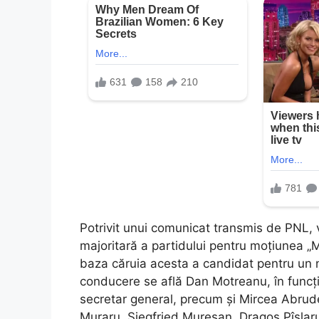
Potrivit unui comunicat transmis de PNL, v
majoritară a partidului pentru moțiunea „
baza căruia acesta a candidat pentru un n
conducere se află Dan Motreanu, în funcți
secretar general, precum și Mircea Abru
Muraru, Siegfried Mureșan, Dragoș Pîslaru,