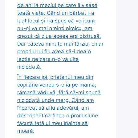
de ani la meciul pe care îl visase
toată viața. Când un bărbat i-a
luat locul și i-a spus că «oricum
nu-și va mai aminti nimic», am
crezut că ziua aceea era distrusă.
Dar câteva minute mai târziu, chiar
propriul lui fiu avea să-i dea o
lecție pe care n-o va uita
niciodată.
În fiecare joi, prietenul meu din
copilărie venea s-o ia pe mama,
rămasă văduvă, fără să-mi spună
niciodată unde merg. Când am
încercat să aflu adevărul, am
descoperit că ținea o promisiune
făcută tatălui meu înainte să
moară.