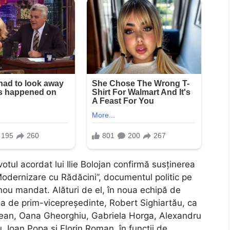
otul acordat lui Ilie Bolojan confirmă susținerea
Modernizare cu Rădăcini”, documentul politic pe
ou mandat. Alături de el, în noua echipă de
a de prim-vicepreședinte, Robert Sighiartău, ca
dean, Oana Gheorghiu, Gabriela Horga, Alexandru
 Ioan Popa și Florin Roman, în funcții de