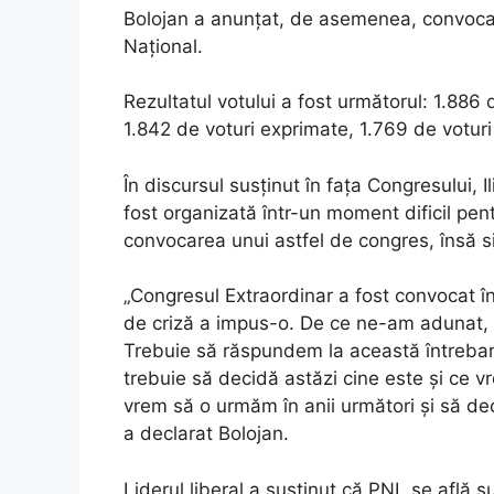
Bolojan a anunțat, de asemenea, convocar
Național.
Rezultatul votului a fost următorul: 1.886
1.842 de voturi exprimate, 1.769 de voturi 
În discursul susținut în fața Congresului, 
fost organizată într-un moment dificil pentr
convocarea unui astfel de congres, însă si
„Congresul Extraordinar a fost convocat înt
de criză a impus-o. De ce ne-am adunat, d
Trebuie să răspundem la această întrebar
trebuie să decidă astăzi cine este și ce vr
vrem să o urmăm în anii următori și să d
a declarat Bolojan.
Liderul liberal a susținut că PNL se află