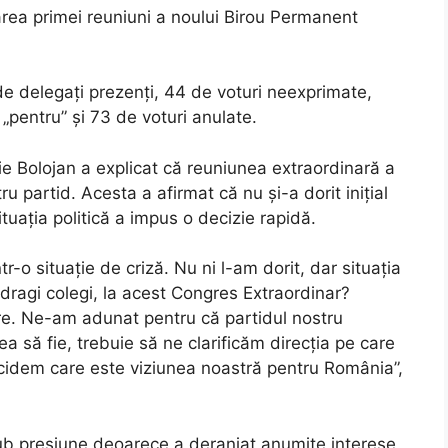
ea primei reuniuni a noului Birou Permanent
 de delegați prezenți, 44 de voturi neexprimate,
„pentru” și 73 de voturi anulate.
Ilie Bolojan a explicat că reuniunea extraordinară a
u partid. Acesta a afirmat că nu și-a dorit inițial
tuația politică a impus o decizie rapidă.
r-o situație de criză. Nu ni l-am dorit, dar situația
ragi colegi, la acest Congres Extraordinar?
e. Ne-am adunat pentru că partidul nostru
ea să fie, trebuie să ne clarificăm direcția pe care
ecidem care este viziunea noastră pentru România”,
 sub presiune deoarece a deranjat anumite interese