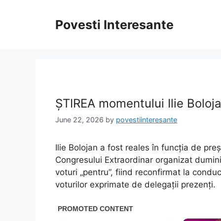
Skip
to
Povesti Interesante
content
ȘTIREA momentului Ilie Boloja
June 22, 2026
by
povestiinteresante
Ilie Bolojan a fost reales în funcția de pre
Congresului Extraordinar organizat dumini
voturi „pentru”, fiind reconfirmat la condu
voturilor exprimate de delegații prezenți.