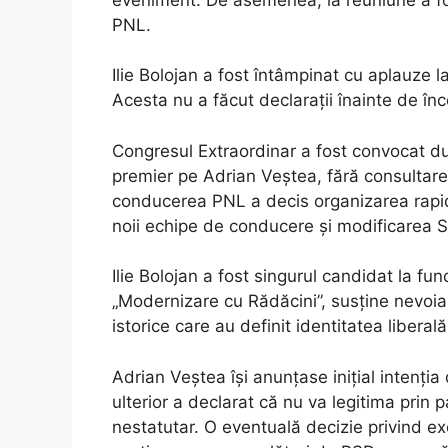
PNL.
Ilie Bolojan a fost întâmpinat cu aplauze l
Acesta nu a făcut declarații înainte de înc
Congresul Extraordinar a fost convocat d
premier pe Adrian Veștea, fără consultarea
conducerea PNL a decis organizarea rapid
noii echipe de conducere și modificarea St
Ilie Bolojan a fost singurul candidat la f
„Modernizare cu Rădăcini”, susține nevoia 
istorice care au definit identitatea liberală
Adrian Veștea își anunțase inițial intenți
ulterior a declarat că nu va legitima prin 
nestatutar. O eventuală decizie privind e