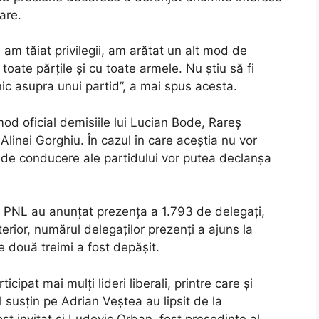
are.
am tăiat privilegii, am arătat un alt mod de
toate părțile și cu toate armele. Nu știu să fi
rnic asupra unui partid”, a mai spus acesta.
od oficial demisiile lui Lucian Bode, Rareș
inei Gorghiu. În cazul în care aceștia nu vor
e de conducere ale partidului vor putea declanșa
i PNL au anunțat prezența a 1.793 de delegați,
terior, numărul delegaților prezenți a ajuns la
de două treimi a fost depășit.
ipat mai mulți lideri liberali, printre care și
îl susțin pe Adrian Veștea au lipsit de la
t invitat și Ludovic Orban, fost președinte al