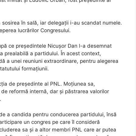
a sosirea în sală, iar delegații i-au scandat numele.
eperea lucrărilor Congresului.
upă ce președintele Nicușor Dan l-a desemnat
 prealabilă a partidului. În acest context,
ă a unei reuniuni extraordinare, pentru alegerea
atutului formațiunii.
uncția de președinte al PNL. Moțiunea sa,
de reformă internă, dar și păstrarea valorilor
.
a de a candida pentru conducerea partidului, însă
participare un congres pe care îl consideră
xcluderea sa și a altor membri PNL care ar putea