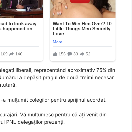
legați liberali, reprezentând aproximativ 75% din
. Numărul a depășit pragul de două treimi necesar
atutară.
e-a mulțumit colegilor pentru sprijinul acordat.
curajări. Vă mulțumesc pentru că ați venit din
rul PNL delegaților prezenți.