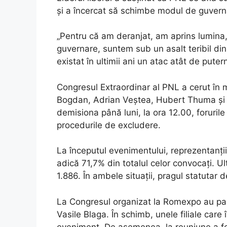
și a încercat să schimbe modul de guvern
„Pentru că am deranjat, am aprins lumina, 
guvernare, suntem sub un asalt teribil din 
existat în ultimii ani un atac atât de pute
Congresul Extraordinar al PNL a cerut în m
Bogdan, Adrian Veștea, Hubert Thuma și Al
demisiona până luni, la ora 12.00, foruril
procedurile de excludere.
La începutul evenimentului, reprezentanți
adică 71,7% din totalul celor convocați. Ul
1.886. În ambele situații, pragul statutar 
La Congresul organizat la Romexpo au partic
Vasile Blaga. În schimb, unele filiale care 
eveniment. De asemenea, la reuniune a fos