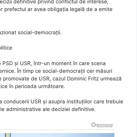
cizii definitive privind conflictul de interese,
 prefectul ar avea obligația legală de a emite
uzionat social-democrații.
litice
re PSD și USR, într-un moment în care scena
ernice. În timp ce social-democrații cer măsuri
ate promovate de USR, cazul Dominic Fritz urmează
itice în perioada următoare.
onducerii USR și asupra instituțiilor care trebuie
e administrative ale deciziei definitive.