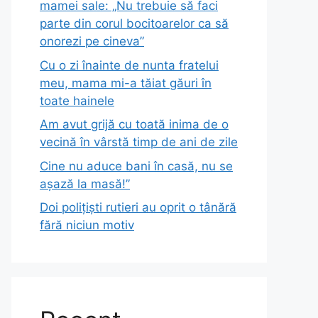
mamei sale: „Nu trebuie să faci
parte din corul bocitoarelor ca să
onorezi pe cineva”
Cu o zi înainte de nunta fratelui
meu, mama mi-a tăiat găuri în
toate hainele
Am avut grijă cu toată inima de o
vecină în vârstă timp de ani de zile
Cine nu aduce bani în casă, nu se
așază la masă!”
Doi polițiști rutieri au oprit o tânără
fără niciun motiv