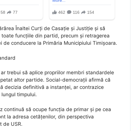
ârea Înaltei Curți de Casație și Justiție și să
toate funcțiile din partid, precum și retragerea
ției de conducere la Primăria Municipiului Timișoara.
tandard
ar trebui să aplice propriilor membri standardele
epetat altor partide. Social-democrații afirmă că
ă decizia definitivă a instanței, ar contrazice
ungul timpului.
itz continuă să ocupe funcția de primar și pe cea
nt la adresa cetățenilor, din perspectiva
nt de USR.