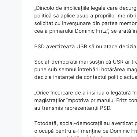
„Dincolo de implicațiile legale care decurg
politică să aplice asupra propriilor membr
solicitat cu înverșunare din partea membrilo
cea a primarului Dominic Fritz”, se arată 
PSD avertizează USR să nu atace decizia 
Social-democrații mai susțin că USR ar tre
pune sub semnul întrebării hotărârea magis
decizia instanței de contextul politic actua
„Orice încercare de a insinua o legătură în
magistraților împotriva primarului Fritz cons
au transmis reprezentanții PSD.
Totodată, social-democrații au avertizat 
o ocupă pentru a-l menține pe Dominic Frit