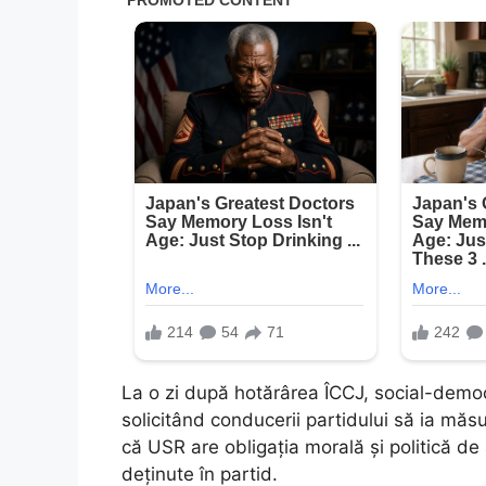
La o zi după hotărârea ÎCCJ, social-democ
solicitând conducerii partidului să ia măsu
că USR are obligația morală și politică de a
deținute în partid.