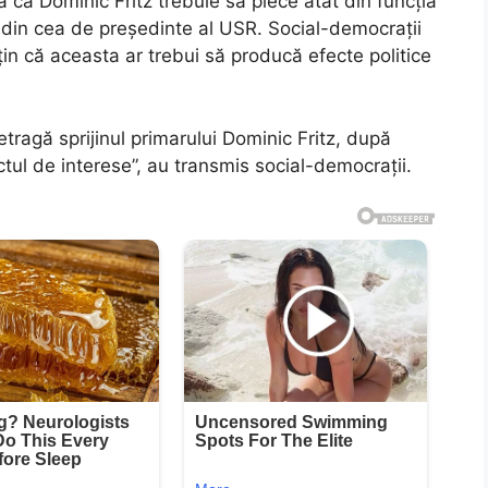
 că Dominic Fritz trebuie să plece atât din funcția
i din cea de președinte al USR. Social-democrații
sțin că aceasta ar trebui să producă efecte politice
retragă sprijinul primarului Dominic Fritz, după
ictul de interese”, au transmis social-democrații.