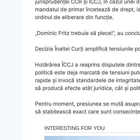
jurisprudenței CCR și ÎCCJ, în cazul unei de
mandatul de primar încetează de drept, iar
ordinul de eliberare din funcție.
„Dominic Fritz trebuie să plece!”, au concl
Decizia Înaltei Curți amplifică tensiunile po
Hotărârea ÎCCJ a reaprins disputele dint
politică este deja marcată de tensiuni put
rapide și invocă standardele de integrit
să producă efecte atât juridice, cât și pol
Pentru moment, presiunea se mută asupra c
să stabilească exact care sunt consecințel