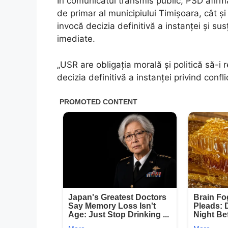
În comunicatul transmis public, PSD afirmă
de primar al municipiului Timișoara, cât ș
invocă decizia definitivă a instanței și su
imediate.
„USR are obligația morală și politică să-i 
decizia definitivă a instanței privind confl