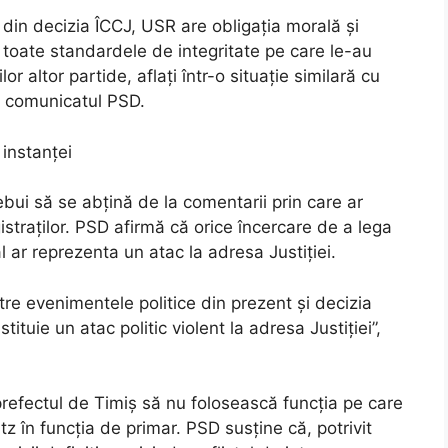
 din decizia ÎCCJ, USR are obligația morală și
i toate standardele de integritate pe care le-au
r altor partide, aflați într-o situație similară cu
în comunicatul PSD.
instanței
bui să se abțină de la comentarii prin care ar
traților. PSD afirmă că orice încercare de a lega
l ar reprezenta un atac la adresa Justiției.
tre evenimentele politice din prezent și decizia
tituie un atac politic violent la adresa Justiției”,
prefectul de Timiș să nu folosească funcția pe care
z în funcția de primar. PSD susține că, potrivit