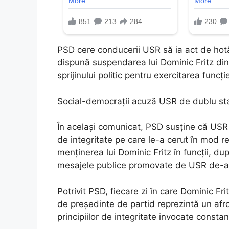
PSD cere conducerii USR să ia act de hotăr
dispună suspendarea lui Dominic Fritz din 
sprijinului politic pentru exercitarea func
Social-democrații acuză USR de dublu s
În același comunicat, PSD susține că USR 
de integritate pe care le-a cerut în mod r
menținerea lui Dominic Fritz în funcții, dup
mesajele publice promovate de USR de-a l
Potrivit PSD, fiecare zi în care Dominic Fr
de președinte de partid reprezintă un afro
principiilor de integritate invocate consta