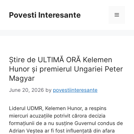
Skip
to
Povesti Interesante
Menu
content
Știre de ULTIMĂ ORĂ Kelemen
Hunor și premierul Ungariei Peter
Magyar
June 20, 2026
by
povestiinteresante
Liderul UDMR, Kelemen Hunor, a respins
miercuri acuzațiile potrivit cărora decizia
formațiunii de a nu susține Guvernul condus de
Adrian Veștea ar fi fost influențată din afara