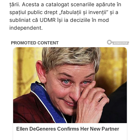
țării. Acesta a catalogat scenariile apărute în
spațiul public drept „fabulații și invenții” și a
subliniat că UDMR își ia deciziile în mod
independent.