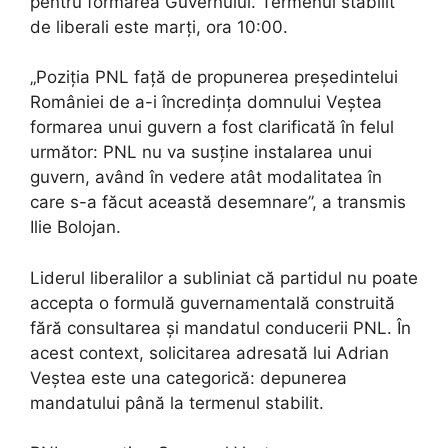
pentru formarea Guvernului. Termenul stabilit
de liberali este marți, ora 10:00.
„Poziția PNL față de propunerea președintelui
României de a-i încredința domnului Veștea
formarea unui guvern a fost clarificată în felul
următor: PNL nu va susține instalarea unui
guvern, având în vedere atât modalitatea în
care s-a făcut această desemnare”, a transmis
Ilie Bolojan.
Liderul liberalilor a subliniat că partidul nu poate
accepta o formulă guvernamentală construită
fără consultarea și mandatul conducerii PNL. În
acest context, solicitarea adresată lui Adrian
Veștea este una categorică: depunerea
mandatului până la termenul stabilit.