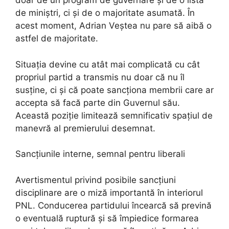
doar de un program de guvernare și de o listă
de miniștri, ci și de o majoritate asumată. În
acest moment, Adrian Veștea nu pare să aibă o
astfel de majoritate.
Situația devine cu atât mai complicată cu cât
propriul partid a transmis nu doar că nu îl
susține, ci și că poate sancționa membrii care ar
accepta să facă parte din Guvernul său.
Această poziție limitează semnificativ spațiul de
manevră al premierului desemnat.
Sancțiunile interne, semnal pentru liberali
Avertismentul privind posibile sancțiuni
disciplinare are o miză importantă în interiorul
PNL. Conducerea partidului încearcă să prevină
o eventuală ruptură și să împiedice formarea