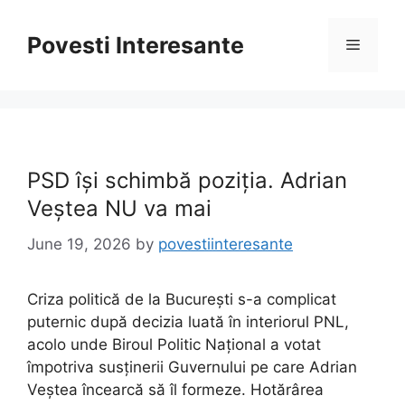
Skip
to
Povesti Interesante
Menu
content
PSD își schimbă poziția. Adrian
Veștea NU va mai
June 19, 2026
by
povestiinteresante
Criza politică de la București s-a complicat
puternic după decizia luată în interiorul PNL,
acolo unde Biroul Politic Național a votat
împotriva susținerii Guvernului pe care Adrian
Veștea încearcă să îl formeze. Hotărârea