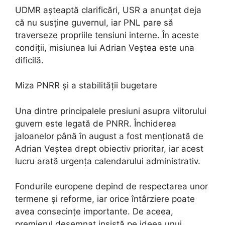
UDMR așteaptă clarificări, USR a anunțat deja
că nu susține guvernul, iar PNL pare să
traverseze propriile tensiuni interne. În aceste
condiții, misiunea lui Adrian Veștea este una
dificilă.
Miza PNRR și a stabilității bugetare
Una dintre principalele presiuni asupra viitorului
guvern este legată de PNRR. Închiderea
jaloanelor până în august a fost menționată de
Adrian Veștea drept obiectiv prioritar, iar acest
lucru arată urgența calendarului administrativ.
Fondurile europene depind de respectarea unor
termene și reforme, iar orice întârziere poate
avea consecințe importante. De aceea,
premierul desemnat insistă pe ideea unui