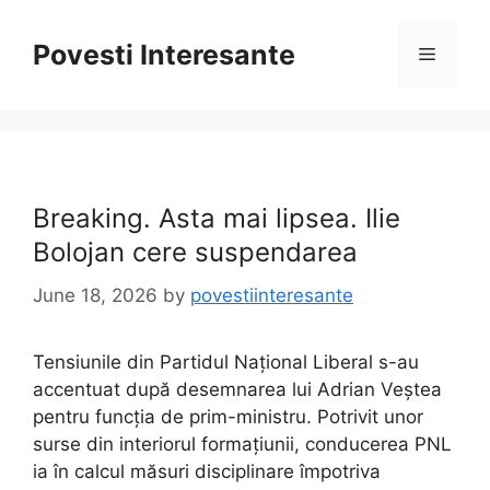
Skip
to
Povesti Interesante
Menu
content
Breaking. Asta mai lipsea. Ilie
Bolojan cere suspendarea
June 18, 2026
by
povestiinteresante
Tensiunile din Partidul Național Liberal s-au
accentuat după desemnarea lui Adrian Veștea
pentru funcția de prim-ministru. Potrivit unor
surse din interiorul formațiunii, conducerea PNL
ia în calcul măsuri disciplinare împotriva