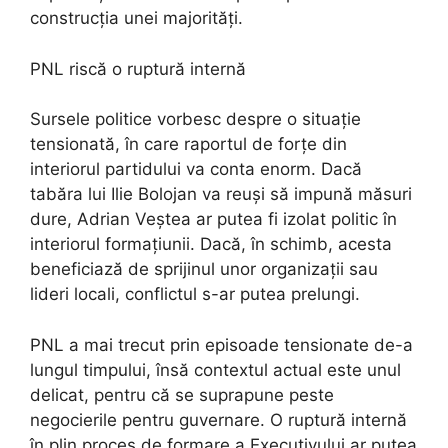
construcția unei majorități.
PNL riscă o ruptură internă
Sursele politice vorbesc despre o situație
tensionată, în care raportul de forțe din
interiorul partidului va conta enorm. Dacă
tabăra lui Ilie Bolojan va reuși să impună măsuri
dure, Adrian Veștea ar putea fi izolat politic în
interiorul formațiunii. Dacă, în schimb, acesta
beneficiază de sprijinul unor organizații sau
lideri locali, conflictul s-ar putea prelungi.
PNL a mai trecut prin episoade tensionate de-a
lungul timpului, însă contextul actual este unul
delicat, pentru că se suprapune peste
negocierile pentru guvernare. O ruptură internă
în plin proces de formare a Executivului ar putea