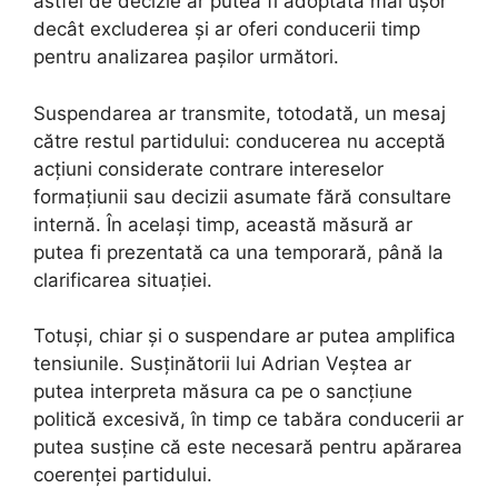
astfel de decizie ar putea fi adoptată mai ușor
decât excluderea și ar oferi conducerii timp
pentru analizarea pașilor următori.
Suspendarea ar transmite, totodată, un mesaj
către restul partidului: conducerea nu acceptă
acțiuni considerate contrare intereselor
formațiunii sau decizii asumate fără consultare
internă. În același timp, această măsură ar
putea fi prezentată ca una temporară, până la
clarificarea situației.
Totuși, chiar și o suspendare ar putea amplifica
tensiunile. Susținătorii lui Adrian Veștea ar
putea interpreta măsura ca pe o sancțiune
politică excesivă, în timp ce tabăra conducerii ar
putea susține că este necesară pentru apărarea
coerenței partidului.