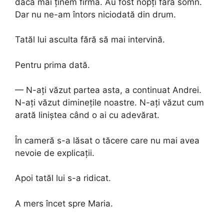
dacă mai ținem firma. Au fost nopți fără somn.
Dar nu ne-am întors niciodată din drum.
Tatăl lui asculta fără să mai intervină.
Pentru prima dată.
— N-ați văzut partea asta, a continuat Andrei.
N-ați văzut diminețile noastre. N-ați văzut cum
arată liniștea când o ai cu adevărat.
În cameră s-a lăsat o tăcere care nu mai avea
nevoie de explicații.
Apoi tatăl lui s-a ridicat.
A mers încet spre Maria.