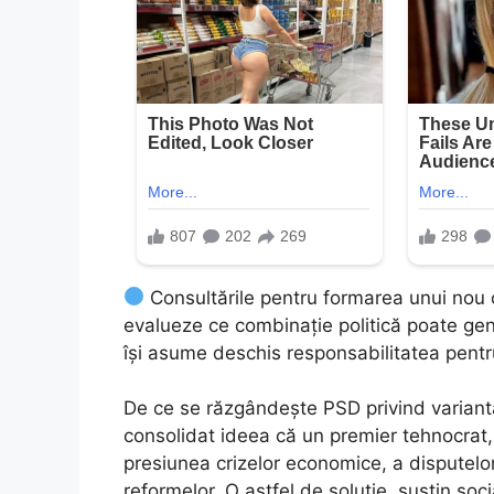
Consultările pentru formarea unui nou c
evalueze ce combinație politică poate gene
își asume deschis responsabilitatea pent
De ce se răzgândește PSD privind variant
consolidat ideea că un premier tehnocrat, f
presiunea crizelor economice, a disputelor 
reformelor. O astfel de soluție, susțin so