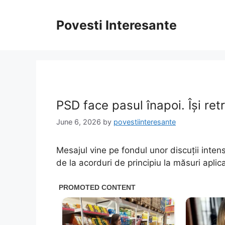
Skip
to
Povesti Interesante
content
PSD face pasul înapoi. Își ret
June 6, 2026
by
povestiinteresante
Mesajul vine pe fondul unor discuții inten
de la acorduri de principiu la măsuri aplica