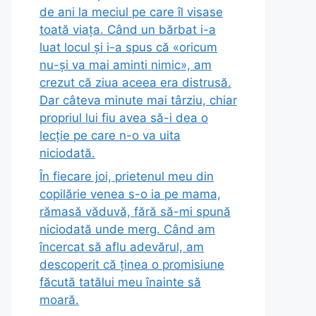
de ani la meciul pe care îl visase
toată viața. Când un bărbat i-a
luat locul și i-a spus că «oricum
nu-și va mai aminti nimic», am
crezut că ziua aceea era distrusă.
Dar câteva minute mai târziu, chiar
propriul lui fiu avea să-i dea o
lecție pe care n-o va uita
niciodată.
În fiecare joi, prietenul meu din
copilărie venea s-o ia pe mama,
rămasă văduvă, fără să-mi spună
niciodată unde merg. Când am
încercat să aflu adevărul, am
descoperit că ținea o promisiune
făcută tatălui meu înainte să
moară.