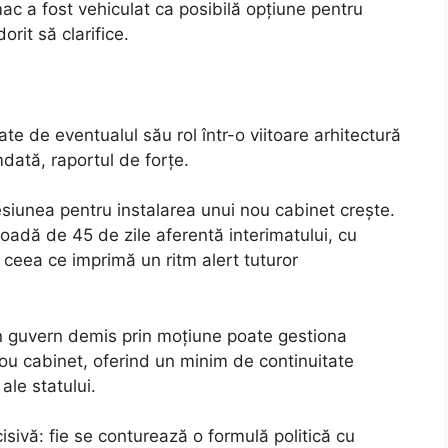
c a fost vehiculat ca posibilă opțiune pentru
orit să clarifice.
te de eventualul său rol într-o viitoare arhitectură
ată, raportul de forțe.
siunea pentru instalarea unui nou cabinet crește.
ioadă de 45 de zile aferentă interimatului, cu
, ceea ce imprimă un ritm alert tuturor
 un guvern demis prin moțiune poate gestiona
nou cabinet, oferind un minim de continuitate
ale statului.
cisivă: fie se conturează o formulă politică cu