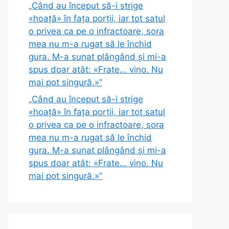
„Când au început să-i strige
«hoață» în fața porții, iar tot satul
o privea ca pe o infractoare, sora
mea nu m-a rugat să le închid
gura. M-a sunat plângând și mi-a
spus doar atât: «Frate… vino. Nu
mai pot singură.»”
„Când au început să-i strige
«hoață» în fața porții, iar tot satul
o privea ca pe o infractoare, sora
mea nu m-a rugat să le închid
gura. M-a sunat plângând și mi-a
spus doar atât: «Frate… vino. Nu
mai pot singură.»”