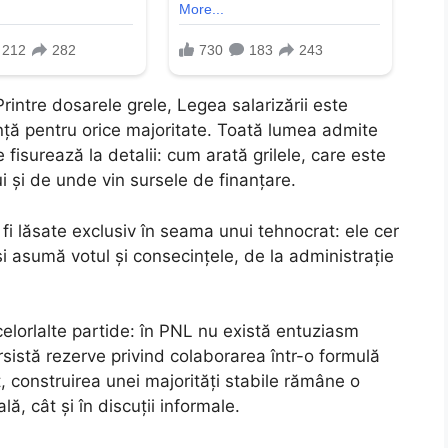
rintre dosarele grele, Legea salarizării este
ă pentru orice majoritate. Toată lumea admite
fisurează la detalii: cum arată grilele, care este
i și de unde vin sursele de finanțare.
fi lăsate exclusiv în seama unui tehnocrat: ele cer
și asumă votul și consecințele, de la administrație
celorlalte partide: în PNL nu există entuziasm
sistă rezerve privind colaborarea într-o formulă
t, construirea unei majorități stabile rămâne o
lă, cât și în discuții informale.