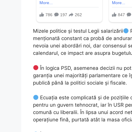
Mizele politice și testul Legii salarizării
P
menționată constant ca probă de anduranț
nevoia unei abordări noi, dar consensul se 
calendarul, ce impact are asupra bugetulu
În logica PSD, asemenea decizii nu pot 
garanția unei majorități parlamentare ce î
publică până la politici sociale și fiscale.
Ecuația este complicată și de pozițiile 
pentru un guvern tehnocrat, iar în USR per
comună cu liberalii. În lipsa unui acord ne
operațiune fină, purtată atât la masa oficia