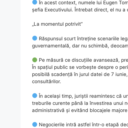
În acest context, numele lui Eugen Toma
șefia Executivului. Întrebat direct, el nu a d
„La momentul potrivit”
Răspunsul scurt întreține scenariile lega
guvernamentală, dar nu schimbă, deocamd
Pe măsură ce discuțiile avansează, pre
În spațiul public se vorbește despre o per
posibilă scadență în jurul datei de 7 iunie
consultărilor.
În același timp, juriștii reamintesc că
treburile curente până la învestirea unui 
administrativă și evitând blocajele majore 
Negocierile intră astfel într-o etapă de