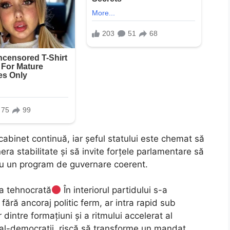
abinet continuă, iar șeful statului este chemat să
ra stabilitate și să invite forțele parlamentare să
ru un program de guvernare coerent.
a tehnocrată
În interiorul partidului s-a
ără ancoraj politic ferm, ar intra rapid sub
dintre formațiuni și a ritmului accelerat al
cial-democrații, riscă să transforme un mandat