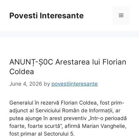
Skip
to
Povesti Interesante
Menu
content
ANUNȚ-Ș0C Arestarea lui Florian
Coldea
June 4, 2026
by
povestiinteresante
Generalul în rezervă Florian Coldea, fost prim-
adjunct al Serviciului Român de Informații, ar
putea ajunge în arest preventiv „într-o perioadă
foarte, foarte scurtă”, afirmă Marian Vanghelie,
fost primar al Sectorului 5.